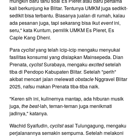
mungkin baru tahu soal Es Pleret atau baru pertama
kali berkunjung ke Blitar. Tentunya UMKM juga sedikit-
sedikit bisa terbantu. Biasanya jualan di rumah, kalau
ada pesanan juga, tapi sekarang bisa ikut
event
ini,
seru," kata Kuntum, pemilik UMKM Es Pleret, Es
Caple Kang Dheni.
Para
cyclist
yang telah icip-icip mengaku menyukai
fasilitas konsumsi yang disiapkan Mainsepeda. Dian
Prenata,
cyclist
Surabaya, mengaku
excited
setelah
tiba di Pendopo Kabupaten Blitar. Setelah "perih"
akibat mencari jalan melewati
obstacle
Nggravel Blitar
2025, nafsu makan Prenata tiba-tiba naik.
"Keren sih ini, kulinernya mantap, ada hiburan musik
juga,
the best-
lah, teman-teman juga menikmati
jadinya," katanya.
Wachid Syaifudin,
cyclist
asal Tulungagung, mengaku
perjalanannya semakin sempurna. Setelah melakoni