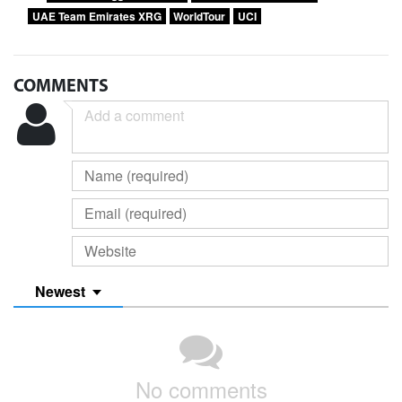
UAE Team Emirates XRG
WorldTour
UCI
COMMENTS
Newest
No comments