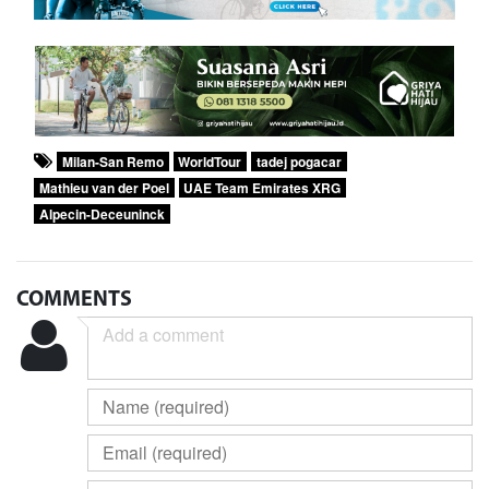
Milan-San Remo
WorldTour
tadej pogacar
Mathieu van der Poel
UAE Team Emirates XRG
Alpecin-Deceuninck
COMMENTS