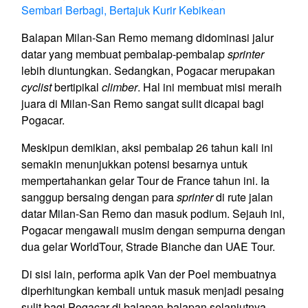
Sembari Berbagi, Bertajuk Kurir Kebikean
Balapan Milan-San Remo memang didominasi jalur
datar yang membuat pembalap-pembalap
sprinter
lebih diuntungkan. Sedangkan, Pogacar merupakan
cyclist
bertipikal
climber
. Hal ini membuat misi meraih
juara di Milan-San Remo sangat sulit dicapai bagi
Pogacar.
Meskipun demikian, aksi pembalap 26 tahun kali ini
semakin menunjukkan potensi besarnya untuk
mempertahankan gelar Tour de France tahun ini. Ia
sanggup bersaing dengan para
sprinter
di rute jalan
datar Milan-San Remo dan masuk podium. Sejauh ini,
Pogacar mengawali musim dengan sempurna dengan
dua gelar WorldTour, Strade Bianche dan UAE Tour.
Di sisi lain, performa apik Van der Poel membuatnya
diperhitungkan kembali untuk masuk menjadi pesaing
sulit bagi Pogacar di balapan-balapan selanjutnya.