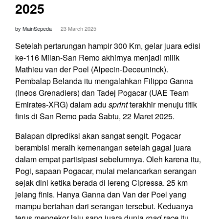
2025
by MainSepeda
23 March 2025
Setelah pertarungan hampir 300 Km, gelar juara edisi
ke-116 Milan-San Remo akhirnya menjadi milik
Mathieu van der Poel (Alpecin-Deceuninck).
Pembalap Belanda itu mengalahkan Filippo Ganna
(Ineos Grenadiers) dan Tadej Pogacar (UAE Team
Emirates-XRG) dalam adu
sprint
terakhir menuju titik
finis di San Remo pada Sabtu, 22 Maret 2025.
Balapan diprediksi akan sangat sengit. Pogacar
berambisi meraih kemenangan setelah gagal juara
dalam empat partisipasi sebelumnya. Oleh karena itu,
Pogi, sapaan Pogacar, mulai melancarkan serangan
sejak dini ketika berada di lereng Cipressa. 25 km
jelang finis. Hanya Ganna dan Van der Poel yang
mampu bertahan dari serangan tersebut. Keduanya
terus mengekor laju sang juara dunia
road race
itu.