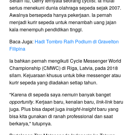
Selain itu, Gerry ternyata seorang
cyclist
. Ia mulai
serius menekuni dunia olahraga sepeda sejak 2007.
Awalnya bersepeda hanya pekerjaan. Ia pernah
menjadi kurir sepeda untuk menambah uang jajan
kala menempuh pendidikan tinggi.
Baca Juga:
Hadi Tombro Raih Podium di Gravelton
Filipina
Ia bahkan pernah mengikuti Cycle Messenger World
Championship (CMWC) di Riga, Latvia, pada 2018
silam. Kejuaraan khusus untuk bike messenger atau
kurir sepeda yang diadakan setiap tahun.
"Karena di sepeda saya
nemuin
banyak banget
opportunity
. Kerjaan baru, kenalan baru,
link-link
baru
juga. Plus bisa dapet juga
insight-insight
baru yang
bisa kita gunakan di ranah professional dan saat
berkarya," tutupnya.