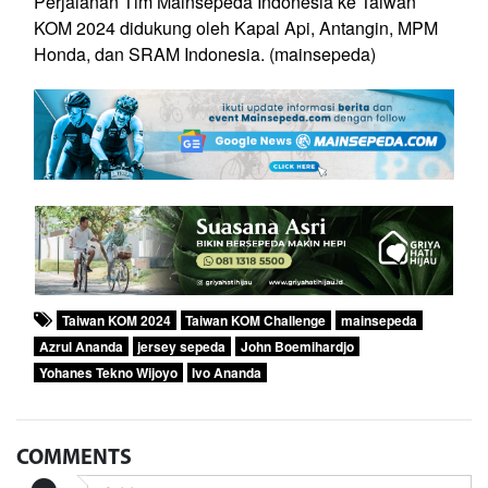
Perjalanan Tim Mainsepeda Indonesia ke Taiwan
KOM 2024 didukung oleh Kapal Api, Antangin, MPM
Honda, dan SRAM Indonesia. (mainsepeda)
Taiwan KOM 2024
Taiwan KOM Challenge
mainsepeda
Azrul Ananda
jersey sepeda
John Boemihardjo
Yohanes Tekno Wijoyo
Ivo Ananda
COMMENTS