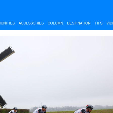
UNITIES
ACCESSORIES
COLUMN
DESTINATION
TIPS
VID