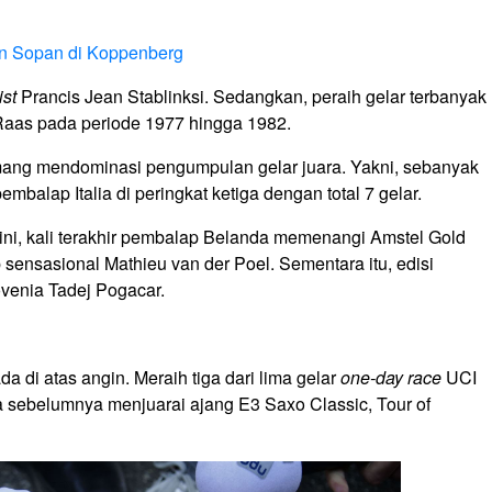
n Sopan di Koppenberg
ist
Prancis Jean Stablinksi. Sedangkan, peraih gelar terbanyak
Raas pada periode 1977 hingga 1982.
ang mendominasi pengumpulan gelar juara. Yakni, sebanyak
pembalap Italia di peringkat ketiga dengan total 7 gelar.
 ini, kali terakhir pembalap Belanda memenangi Amstel Gold
ensasional Mathieu van der Poel. Sementara itu, edisi
ovenia Tadej Pogacar.
a di atas angin. Meraih tiga dari lima gelar
one-day race
UCI
a sebelumnya menjuarai ajang E3 Saxo Classic, Tour of