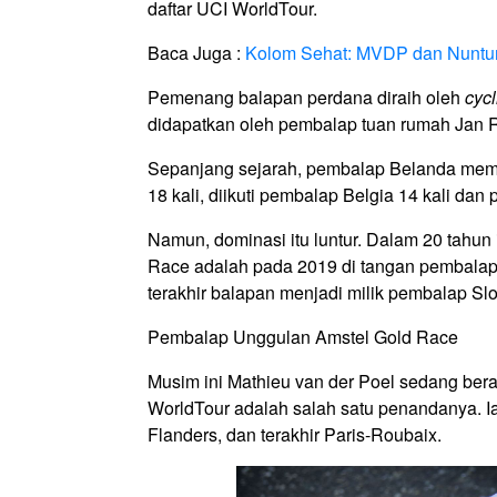
daftar UCI WorldTour.
Baca Juga :
Kolom Sehat: MVDP dan Nuntu
Pemenang balapan perdana diraih oleh
cycl
didapatkan oleh pembalap tuan rumah Jan 
Sepanjang sejarah, pembalap Belanda mem
18 kali, diikuti pembalap Belgia 14 kali dan 
Namun, dominasi itu luntur. Dalam 20 tahun
Race adalah pada 2019 di tangan pembalap s
terakhir balapan menjadi milik pembalap Sl
Pembalap Unggulan Amstel Gold Race
Musim ini Mathieu van der Poel sedang berad
WorldTour adalah salah satu penandanya. I
Flanders, dan terakhir Paris-Roubaix.