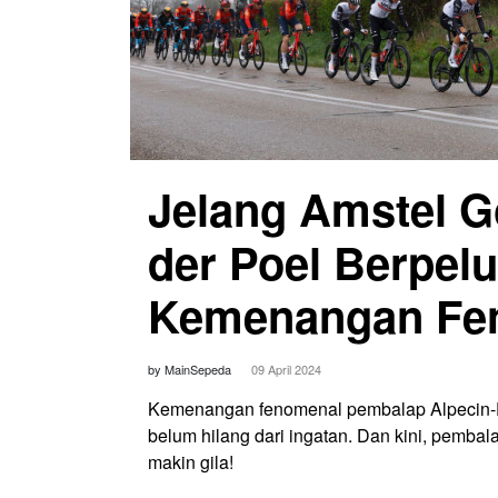
Jelang Amstel G
der Poel Berpel
Kemenangan Fen
by MainSepeda
09 April 2024
Kemenangan fenomenal pembalap Alpecin-De
belum hilang dari ingatan. Dan kini, pemb
makin gila!