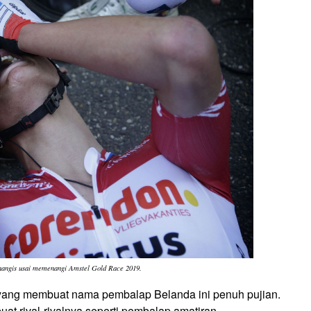
nangis usai memenangi Amstel Gold Race 2019.
 yang membuat nama pembalap Belanda ini penuh pujian.
t rival-rivalnya seperti pembalap amatiran.