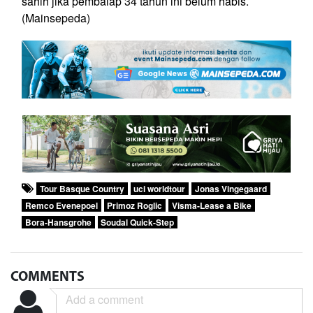
sahih jika pembalap 34 tahun ini belum habis.
(Mainsepeda)
Tour Basque Country
uci worldtour
Jonas Vingegaard
Remco Evenepoel
Primoz Roglic
Visma-Lease a Bike
Bora-Hansgrohe
Soudal Quick-Step
COMMENTS