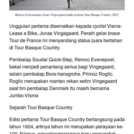
Momen kemenangan Jonas Vingergaard pada gelaran Tour Basque Country 2023.
Unggulan pertama disematkan kepada
cyclist
Visma-
Lease a Bike, Jonas Vingegaard. Peraih gelar
brace
Tour de France ini menyandang status juara bertahan
di Tour Basque Country.
Pembalap Soudal Quick-Step, Remco Evenepoel,
bakal menjadi penantang serius bagi Vingegaard,
selain pembalap Bora-hansgrohe, Primoz Roglic.
Roglic merupakan mantan rekan setim Vingegaard
saat tim pembalap Denmark itu masih bernama
Jumbo-Visma
Sejarah Tour Basque Country
Edisi pertama Tour Basque Country berlangsung pada
tahun 1924, artinya tahun ini merupakan perayaan ke-
100. Namun, penyelenggaraanya baru menyentuh