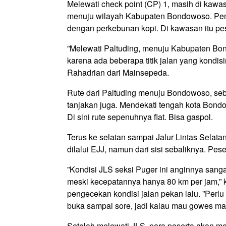
Melewati
check point
(CP) 1, masih di kawa
menuju wilayah Kabupaten Bondowoso. Peman
dengan perkebunan kopi. Di kawasan itu pese
”Melewati Paltuding, menuju Kabupaten Bo
karena ada beberapa titik jalan yang kondis
Rahadrian dari Mainsepeda.
Rute dari Paltuding menuju Bondowoso, seb
tanjakan juga. Mendekati tengah kota Bondo
Di sini rute sepenuhnya flat. Bisa gaspol.
Terus ke selatan sampai Jalur Lintas Selatan
dilalui EJJ, namun dari sisi sebaliknya. Pe
”Kondisi JLS seksi Puger ini anginnya sanga
meski kecepatannya hanya 80 km per jam,” 
pengecekan kondisi jalan pekan lalu. ”Perl
buka sampai sore, jadi kalau mau gowes ma
Setelah melewati JLS, para peserta akan 