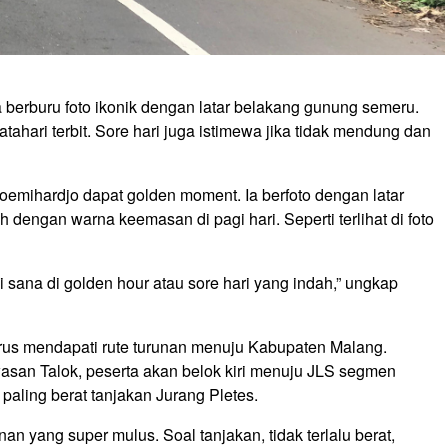
a berburu foto ikonik dengan latar belakang gunung semeru.
tahari terbit. Sore hari juga istimewa jika tidak mendung dan
Boemihardjo dapat golden moment. Ia berfoto dengan latar
dengan warna keemasan di pagi hari. Seperti terlihat di foto
di sana di
golden hour
atau sore hari yang indah,” ungkap
erus mendapati rute turunan menuju Kabupaten Malang.
asan Talok, peserta akan belok kiri menuju JLS segmen
 paling berat tanjakan Jurang Pletes.
an yang super mulus. Soal tanjakan, tidak terlalu berat,