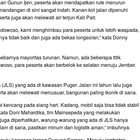
san Gunun Ijen, peserta akan mendapatkan rute menurun
dangan di sini sangat indah. Kanan-kiri jalan dipenuhi
rta juga akan melewati air terjun Kali Pait.
ndowoso, kami menghimbau para peserta untuk lebih waspada,
inya tidak baik dan juga ada bekas longsoran,” kata Donny
ebarnya mayoritas turunan. Namun, ada beberapa titik
woso, para peserta akan berbelok ke selatan menuju Jember.
 (JLS) yang ada di kawasan Puger. Jalan ini tahun lalu juga
serta akan melewati mercusuar, bangunan paling ikonik di sana.
t kencang pada siang hari. Kadang, mobil saja bisa tidak stabil
kata Doni Mahardika, tim Mainsepeda yang melakukan
u juga diperhatikan, warung-warung yang ada di JLS hanya
lam di s
ana, pastikan minum dan logistik
aman,” imbuhnya.
menuju kawasan lereng Gunung Semeru. Menuju jembatan