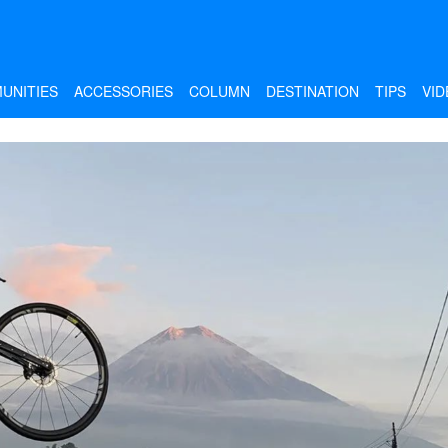
UNITIES
ACCESSORIES
COLUMN
DESTINATION
TIPS
VID