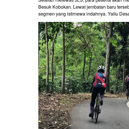
Besuk Kobokan. Lewat jembatan baru terseb
segmen yang istimewa indahnya. Yaitu Desa