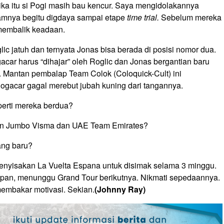
ika itu si Pogi masih bau kencur. Saya mengidolakannya
eamnya begitu digdaya sampai etape
time trial.
Sebelum mereka
a membalik keadaan.
ic jatuh dan ternyata Jonas bisa berada di posisi nomor dua.
acar harus “dihajar” oleh Roglic dan Jonas bergantian baru
a. Mantan pembalap Team Colok (Coloquick-Cult) ini
gacar gagal merebut jubah kuning dari tangannya.
perti mereka berdua?
an Jumbo Visma dan UAE Team Emirates?
ang baru?
 menyisakan La Vuelta Espana untuk disimak selama 3 minggu.
depan, menunggu Grand Tour berikutnya. Nikmati sepedaannya.
membakar motivasi. Sekian.
(Johnny Ray)