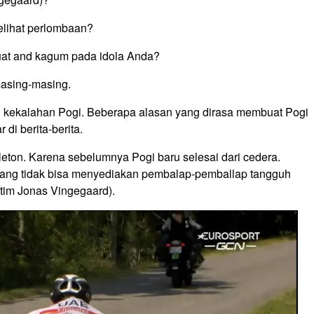
elihat perlombaan?
t and kagum pada idola Anda?
masing-masing.
i kekalahan Pogi. Beberapa alasan yang dirasa membuat Pogi
di berita-berita.
leton.
Karena sebelumnya Pogi baru selesai dari cedera.
ng tidak bisa menyediakan pembalap-pemballap tangguh
tim Jonas Vingegaard).