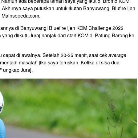
Namun ada beberapa teman saya yang ikut di Bromo KOM.
 Akhirnya saya putuskan untuk ikutan Banyuwangi Blufire Ijen
a Mainsepeda.com.
ilannya di Banyuwangi Bluefire Ijen KOM Challenge 2022
a yang diikuti. Juraj nanjak dari start KOM di Patung Barong ke
u cepat di awalnya. Setelah 20-25 menit, saat cek
average
 menjadi masalah jika saya teruskan. Ketika di sisa dua
," ungkap Juraj.