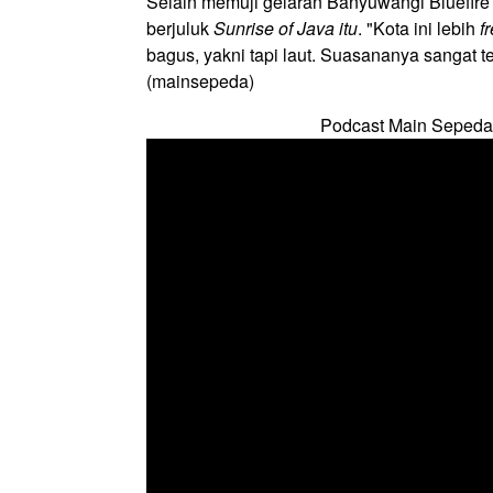
Selain memuji gelaran Banyuwangi Bluefire 
berjuluk
Sunrise of Java itu
. "Kota ini lebih
f
bagus, yakni tapi laut. Suasananya sangat 
(mainsepeda)
Podcast Main Sepeda