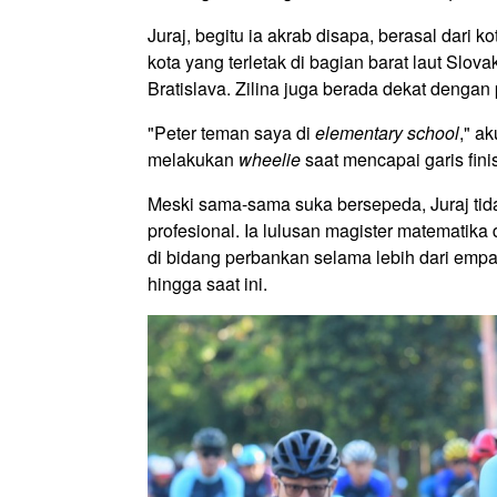
Juraj, begitu ia akrab disapa, berasal dari 
kota yang terletak di bagian barat laut Slovak
Bratislava. Zilina juga berada dekat denga
"Peter teman saya di
elementary school
," a
melakukan
wheelie
saat mencapai garis fini
Meski sama-sama suka bersepeda, Juraj tid
profesional. Ia lulusan magister matematika 
di bidang perbankan selama lebih dari empa
hingga saat ini.