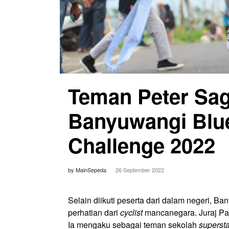
Teman Peter Sa
Banyuwangi Blue
Challenge 2022
by MainSepeda
26 September 2022
Selain diikuti peserta dari dalam negeri, B
perhatian dari
cyclist
mancanegara. Juraj Pa
Ia mengaku sebagai teman sekolah
supersta