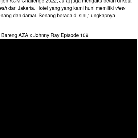
Ijen KOM Challenge 2022, Juraj juga mengaku betah di kota
resh
dari Jakarta. Hotel yang yang kami huni memiliki
view
tenang dan damai. Senang berada di sini," ungkapnya.
 Bareng AZA x Johnny Ray Episode 109