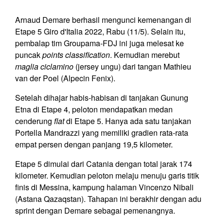
Arnaud Demare berhasil mengunci kemenangan di
Etape 5 Giro d'Italia 2022, Rabu (11/5). Selain itu,
pembalap tim Groupama-FDJ ini juga melesat ke
puncak
points classification
. Kemudian merebut
maglia ciclamino
(jersey ungu) dari tangan Mathieu
van der Poel (Alpecin Fenix).
Setelah dihajar habis-habisan di tanjakan Gunung
Etna di Etape 4, peloton mendapatkan medan
cenderung
flat
di Etape 5. Hanya ada satu tanjakan
Portella Mandrazzi yang memiliki gradien rata-rata
empat persen dengan panjang 19,5 kilometer.
Etape 5 dimulai dari Catania dengan total jarak 174
kilometer. Kemudian peloton melaju menuju garis titik
finis di Messina, kampung halaman Vincenzo Nibali
(Astana Qazaqstan). Tahapan ini berakhir dengan adu
sprint dengan Demare sebagai pemenangnya.