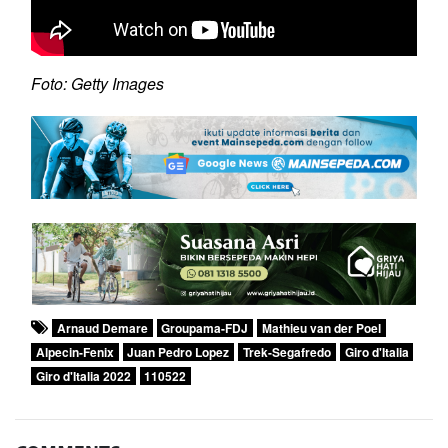
Foto: Getty Images
Arnaud Demare
Groupama-FDJ
Mathieu van der Poel
Alpecin-Fenix
Juan Pedro Lopez
Trek-Segafredo
Giro d'Italia
Giro d'Italia 2022
110522