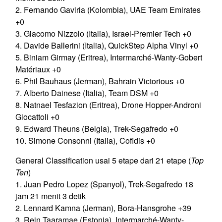
2. Fernando Gaviria (Kolombia), UAE Team Emirates
+0
3. Giacomo Nizzolo (Italia), Israel-Premier Tech +0
4. Davide Ballerini (Italia), QuickStep Alpha Vinyl +0
5. Biniam Girmay (Eritrea), Intermarché-Wanty-Gobert
Matériaux +0
6. Phil Bauhaus (Jerman), Bahrain Victorious +0
7. Alberto Dainese (Italia), Team DSM +0
8. Natnael Tesfazion (Eritrea), Drone Hopper-Androni
Giocattoli +0
9. Edward Theuns (Belgia), Trek-Segafredo +0
10. Simone Consonni (Italia), Cofidis +0
General Classification usai 5 etape dari 21 etape (
Top
Ten
)
1. Juan Pedro Lopez (Spanyol), Trek-Segafredo 18
jam 21 menit 3 detik
2. Lennard Kamna (Jerman), Bora-Hansgrohe +39
3. Rein Taaramae (Estonia), Intermarché-Wanty-