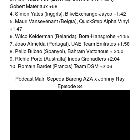
Gobert Matériaux +58
4. Simon Yates (Inggris), BikeExchange-Jayco +1:42
5. Mauri Vansevenant (Belgia), QuickStep Alpha Vinyl
+1:47
6. Wilco Kelderman (Belanda), Bora-Hansgrohe +1:55
7. Joao Almeida (Portugal), UAE Team Emirates +1:58
8. Pello Bilbao (Spanyol), Bahrain Victorious + 2:00
9. Richie Porte (Australia) Ineos Grenadiers +2:04
10. Romain Bardet (Prancis) Team DSM +2:06
Podcast Main Sepeda Bareng AZA x Johnny Ray
Episode 84