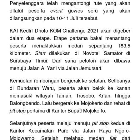
Penyelenggara telah mengantongi rute yang akan
dilalui peserta
event
gowes seru yang akan
dilangsungkan pada 10-11 Juli tersebut.
KAI Kediri Dholo KOM Challenge 2021 akan digeber
dalam dua etape. Etape pertama bakal menantang
peserta menaklukkan medan sepanjang 183,5
kilometer.
Start
dilakukan di Novotel Samator di
Surabaya Timur. Dari sana peloton akan dibawa
menuju Jalan A. Yani via Jalan Jemursari.
Kemudian rombongan bergerak ke selatan. Setibanya
di Bundaran Waru, peserta akan belok ke kanan
memasuki wilayah Taman, Trosobo, Krian, hingga
Balongbendo. Lalu bergerak ke Mojokerto dan rehat di
pit stop
pertama di Kantor Bupati Mojokerto.
Selanjutnya peserta melaju menuju
pit stop
kedua di
Kantor Kecamatan Pare via Jalan Raya Ngoro-
Mojowarno. Setelah melahap medan
flat
dari