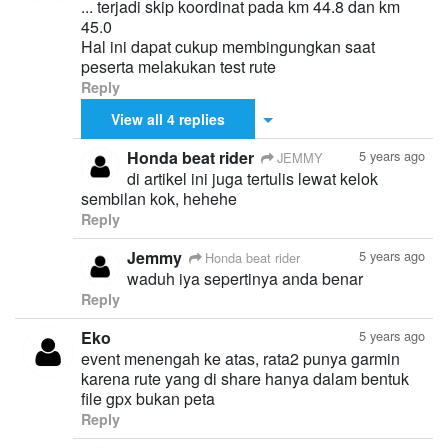
... terjadi skip koordinat pada km 44.8 dan km
45.0
Hal ini dapat cukup membingungkan saat
peserta melakukan test rute
Reply
View all 4 replies
Honda beat rider
5 years ago
JEMMY
di artikel ini juga tertulis lewat kelok
sembilan kok, hehehe
Reply
Jemmy
5 years ago
Honda beat rider
waduh iya sepertinya anda benar
Reply
Eko
5 years ago
event menengah ke atas, rata2 punya garmin
karena rute yang di share hanya dalam bentuk
file gpx bukan peta
Reply