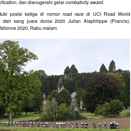
fication
, dan dianugerahi gelar
combativity award
.
uduki posisi ketiga di nomor
road race
di UCI Road World
 dari sang juara dunia 2020 Julian Alaphilippe (Prancis).
 Wallonne 2020, Rabu malam.