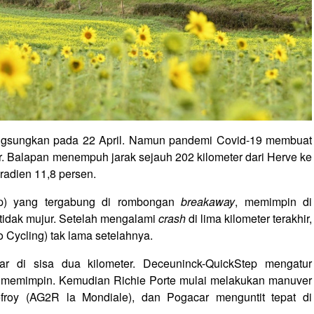
angsungkan pada 22 April. Namun pandemi Covid-19 membuat
r. Balapan menempuh jarak sejauh 202 kilometer dari Herve ke
radien 11,8 persen.
ep) yang tergabung di rombongan
breakaway
, memimpin di
 tidak mujur. Setelah mengalami
crash
di lima kilometer terakhir,
o Cycling) tak lama setelahnya.
r di sisa dua kilometer. Deceuninck-QuickStep mengatur
a memimpin. Kemudian Richie Porte mulai melakukan manuver
efroy (AG2R la Mondiale), dan Pogacar menguntit tepat di