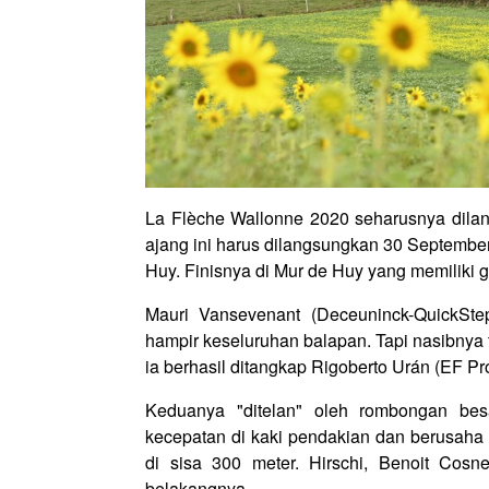
La Flèche Wallonne 2020 seharusnya dil
ajang ini harus dilangsungkan 30 Septembe
Huy. Finisnya di Mur de Huy yang memiliki g
Mauri Vansevenant (Deceuninck-QuickSt
hampir keseluruhan balapan. Tapi nasibnya
ia berhasil ditangkap Rigoberto Urán (EF Pr
Keduanya "ditelan" oleh rombongan besa
kecepatan di kaki pendakian dan berusah
di sisa 300 meter. Hirschi, Benoit Cosn
belakangnya.