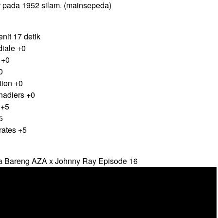
 pada 1952 silam. (mainsepeda)
nit 17 detik
diale +0
 +0
0
ation +0
nadiers +0
 +5
5
rates +5
a Bareng AZA x Johnny Ray Episode 16