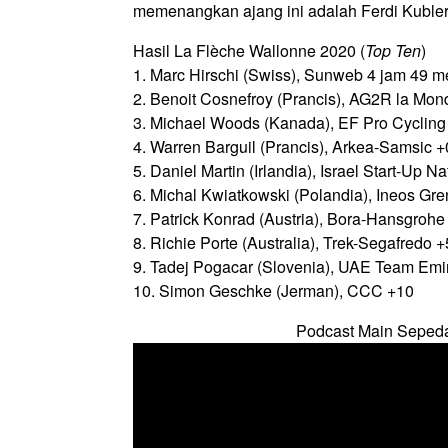
memenangkan ajang ini adalah Ferdi Kubler
Hasil La Flèche Wallonne 2020 (
Top Ten
)
1. Marc Hirschi (Swiss), Sunweb 4 jam 49 me
2. Benoit Cosnefroy (Prancis), AG2R la Mon
3. Michael Woods (Kanada), EF Pro Cycling
4. Warren Barguil (Prancis), Arkea-Samsic +
5. Daniel Martin (Irlandia), Israel Start-Up N
6. Michal Kwiatkowski (Polandia), Ineos Gre
7. Patrick Konrad (Austria), Bora-Hansgrohe
8. Richie Porte (Australia), Trek-Segafredo +
9. Tadej Pogacar (Slovenia), UAE Team Emi
10. Simon Geschke (Jerman), CCC +10
Podcast Main Seped