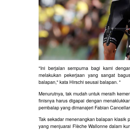
"Ini berjalan sempurna bagi kami denga
melakukan pekerjaan yang sangat bagu
balapan," kata Hirschi seusai balapan. "
Menurutnya, tak mudah untuk meraih kemena
finisnya harus digapai dengan menaklukkan t
pembalap yang dimanajeri Fabian Cancellara
Tak sekadar menenangkan balapan klasik p
yang menjuarai Flèche Wallonne dalam kuru