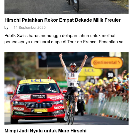
Hirschi Patahkan Rekor Empat Dekade Milik Freuler
by
11 September 2020
Publik Swiss harus menunggu delapan tahun untuk melihat
pembalapnya menjuarai etape di Tour de France. Penantian satu
windu tersebut tuntas setelah Marc Hirschi (Sunweb) menjuarai
etape 12 di TdF 2020, Kamis (10/9) malam.
Mimpi Jadi Nyata untuk Marc Hirschi