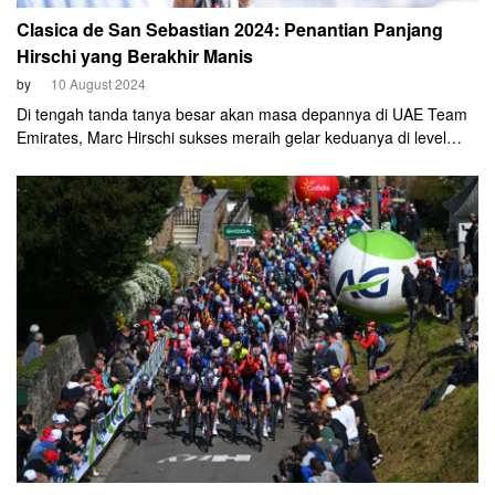
Clasica de San Sebastian 2024: Penantian Panjang
Hirschi yang Berakhir Manis
by
10 August 2024
Di tengah tanda tanya besar akan masa depannya di UAE Team
Emirates, Marc Hirschi sukses meraih gelar keduanya di level
WorldTour UCI. Beraksi di gelaran Clasica de San Sebastian 2024
pada Sabtu, 10 Agustus 2024, cyclist asal Swiss ini finis pertama
usai mengalahkan pembalap Soudal Quick-Step, Julian
Alaphilippe.