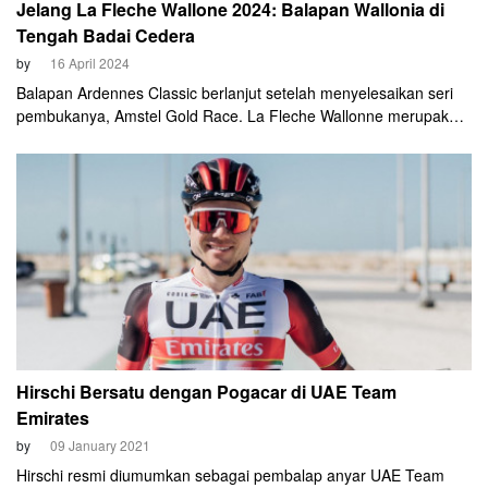
Jelang La Fleche Wallone 2024: Balapan Wallonia di
Tengah Badai Cedera
by
16 April 2024
Balapan Ardennes Classic berlanjut setelah menyelesaikan seri
pembukanya, Amstel Gold Race. La Fleche Wallonne merupakan
one day race yang masuk kalender WorldTour UCI sejak tahun
2009. Tahun ini merupakan balapan edisi ke-88.
Hirschi Bersatu dengan Pogacar di UAE Team
Emirates
by
09 January 2021
Hirschi resmi diumumkan sebagai pembalap anyar UAE Team