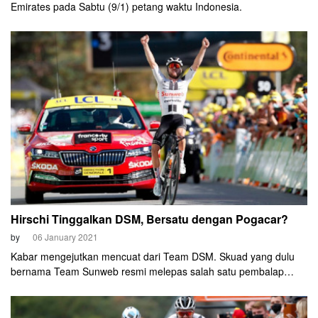
Emirates pada Sabtu (9/1) petang waktu Indonesia.
Hirschi Tinggalkan DSM, Bersatu dengan Pogacar?
by
06 January 2021
Kabar mengejutkan mencuat dari Team DSM. Skuad yang dulu
bernama Team Sunweb resmi melepas salah satu pembalap
muda terbaiknya, Marc Hirschi. Konon, rider asal Swiss tersebut
akan bersatu dengan Tadej Pogacar di UAE Team Emirates.