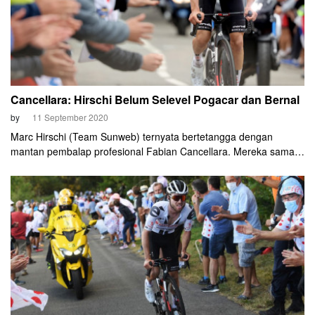
Cancellara: Hirschi Belum Selevel Pogacar dan Bernal
by
11 September 2020
Marc Hirschi (Team Sunweb) ternyata bertetangga dengan
mantan pembalap profesional Fabian Cancellara. Mereka sama-
sama tinggal di di Ittigen di Swiss. Rumah mereka hanya berjarak
300 meter saja. Tak sekadar tetangga, Cancellara adalah
manajer sekaligus mentor Hirschi.