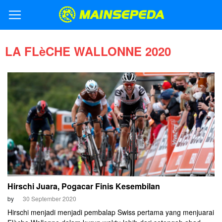
LA FLèCHE WALLONNE 2020
Hirschi Juara, Pogacar Finis Kesembilan
by
30 September 2020
Hirschi menjadi menjadi pembalap Swiss pertama yang menjuarai