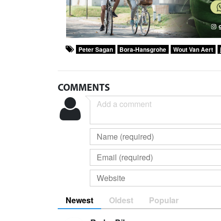
Peter Sagan
Bora-Hansgrohe
Wout Van Aert
COMMENTS
Newest
Oldest
Popular