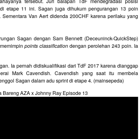
ahayanya tersebut. Juri balapan TdF mendegradasi posisi
 di etape 11 ini. Sagan juga dihukum pengurangan 13 poin
 Sementara Van Aert didenda 200CHF karena perilaku yang
rungan Sagan dengan Sam Bennett (Deceuninck-QuickStep)
t memimpin
points classification
dengan perolehan 243 poin. Ia
gan. Ia pernah didiskualifikasi dari TdF 2017 karena dianggap
erai Mark Cavendish. Cavendish yang saat itu membela
enggol Sagan dalam adu sprint di etape 4. (mainsepeda)
a Bareng AZA x Johnny Ray Episode 13