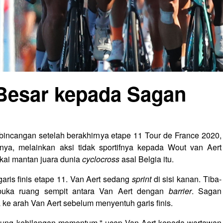
Besar kepada Sagan
incangan setelah berakhirnya etape 11 Tour de France 2020,
nya, melainkan aksi tidak sportifnya kepada Wout van Aert
kai mantan juara dunia
cyclocross
asal Belgia itu.
garis finis etape 11. Van Aert sedang
sprint
di sisi kanan. Tiba-
uka ruang sempit antara Van Aert dengan
barrier
. Sagan
e arah Van Aert sebelum menyentuh garis finis.
sung kehilangan momentum," ucap Van Aert kepada wartawan