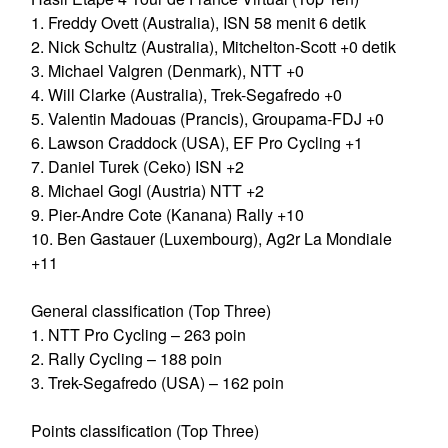
1. Freddy Ovett (Australia), ISN 58 menit 6 detik
2. Nick Schultz (Australia), Mitchelton-Scott +0 detik
3. Michael Valgren (Denmark), NTT +0
4. Will Clarke (Australia), Trek-Segafredo +0
5. Valentin Madouas (Prancis), Groupama-FDJ +0
6. Lawson Craddock (USA), EF Pro Cycling +1
7. Daniel Turek (Ceko) ISN +2
8. Michael Gogl (Austria) NTT +2
9. Pier-Andre Cote (Kanana) Rally +10
10. Ben Gastauer (Luxembourg), Ag2r La Mondiale
+11
General classification (Top Three)
1. NTT Pro Cycling – 263 poin
2. Rally Cycling – 188 poin
3. Trek-Segafredo (USA) – 162 poin
Points classification (Top Three)