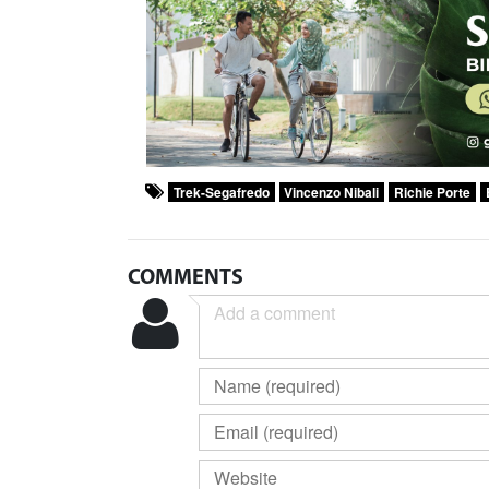
Trek-Segafredo
Vincenzo Nibali
Richie Porte
COMMENTS