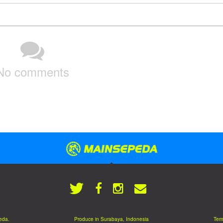
No comments
eda.
Produce in Surabaya, Indonesia
Term