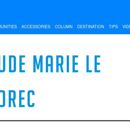
UNITIES
ACCESSORIES
COLUMN
DESTINATION
TIPS
VID
UDE MARIE LE
OREC