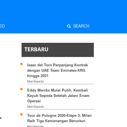
EO
SEARCH
TERBARU
Isaac del Toro Perpanjang Kontrak
dengan UAE Team Emirates-XRG
hingga 2031
MainSepeda
Eddy Merckx Mulai Pulih, Kembali
Kayuh Sepeda Setelah Jalani Enam
Operasi
MainSepeda
Tour de Pologne 2026-Etape 3: Milan
Raih Tiga Kemenangan Beruntun
MainSepeda