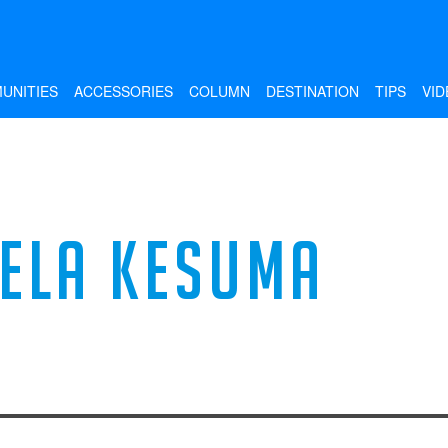
UNITIES
ACCESSORIES
COLUMN
DESTINATION
TIPS
VID
ELA KESUMA