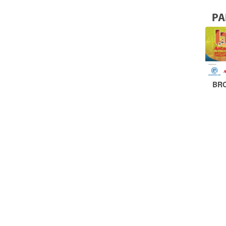
PA
BR