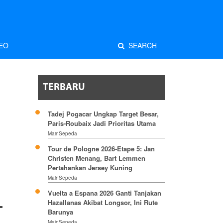
EO
SEARCH
TERBARU
Tadej Pogacar Ungkap Target Besar,
Paris-Roubaix Jadi Prioritas Utama
MainSepeda
Tour de Pologne 2026-Etape 5: Jan
Christen Menang, Bart Lemmen
Pertahankan Jersey Kuning
MainSepeda
Vuelta a Espana 2026 Ganti Tanjakan
Hazallanas Akibat Longsor, Ini Rute
Barunya
MainSepeda