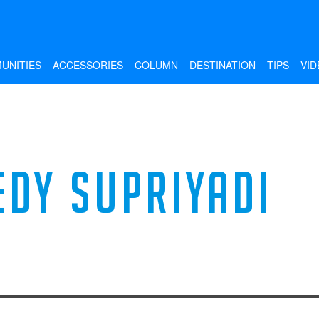
UNITIES
ACCESSORIES
COLUMN
DESTINATION
TIPS
VID
EDY SUPRIYADI