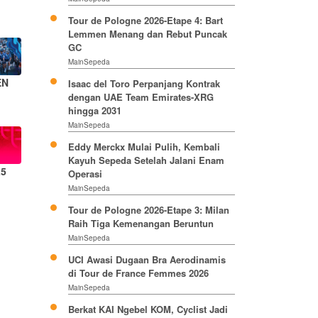
Tour de Pologne 2026-Etape 4: Bart
Lemmen Menang dan Rebut Puncak
GC
MainSepeda
EN
Isaac del Toro Perpanjang Kontrak
dengan UAE Team Emirates-XRG
hingga 2031
MainSepeda
Eddy Merckx Mulai Pulih, Kembali
Kayuh Sepeda Setelah Jalani Enam
25
Operasi
MainSepeda
Tour de Pologne 2026-Etape 3: Milan
Raih Tiga Kemenangan Beruntun
MainSepeda
UCI Awasi Dugaan Bra Aerodinamis
di Tour de France Femmes 2026
MainSepeda
Berkat KAI Ngebel KOM, Cyclist Jadi