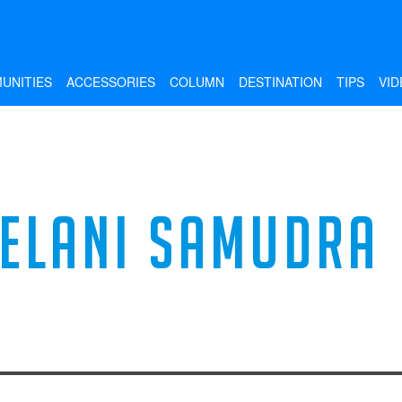
UNITIES
ACCESSORIES
COLUMN
DESTINATION
TIPS
VID
ELANI SAMUDRA