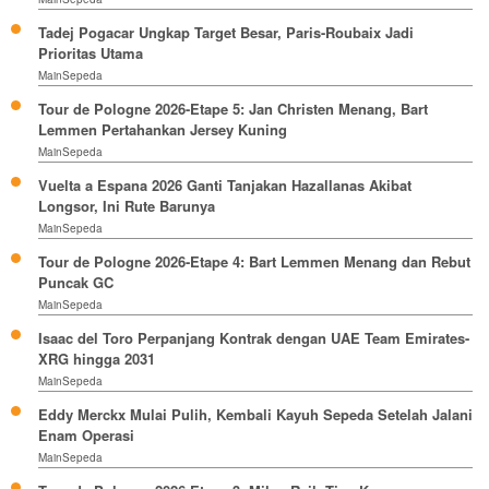
Tadej Pogacar Ungkap Target Besar, Paris-Roubaix Jadi
Prioritas Utama
MainSepeda
Tour de Pologne 2026-Etape 5: Jan Christen Menang, Bart
Lemmen Pertahankan Jersey Kuning
MainSepeda
Vuelta a Espana 2026 Ganti Tanjakan Hazallanas Akibat
Longsor, Ini Rute Barunya
MainSepeda
Tour de Pologne 2026-Etape 4: Bart Lemmen Menang dan Rebut
Puncak GC
MainSepeda
Isaac del Toro Perpanjang Kontrak dengan UAE Team Emirates-
XRG hingga 2031
MainSepeda
Eddy Merckx Mulai Pulih, Kembali Kayuh Sepeda Setelah Jalani
Enam Operasi
MainSepeda