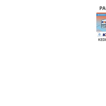
PA
KED