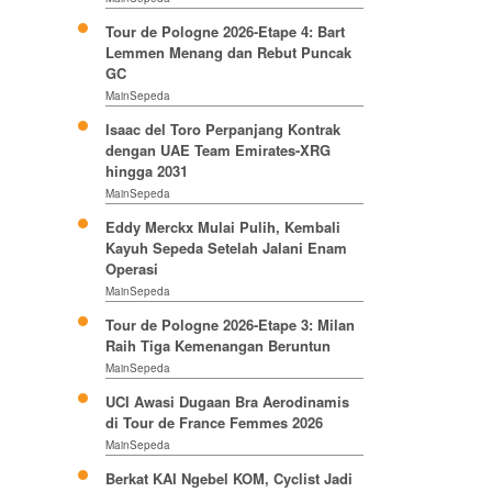
Tour de Pologne 2026-Etape 4: Bart
Lemmen Menang dan Rebut Puncak
GC
MainSepeda
Isaac del Toro Perpanjang Kontrak
dengan UAE Team Emirates-XRG
hingga 2031
MainSepeda
Eddy Merckx Mulai Pulih, Kembali
Kayuh Sepeda Setelah Jalani Enam
Operasi
MainSepeda
Tour de Pologne 2026-Etape 3: Milan
Raih Tiga Kemenangan Beruntun
MainSepeda
UCI Awasi Dugaan Bra Aerodinamis
di Tour de France Femmes 2026
MainSepeda
Berkat KAI Ngebel KOM, Cyclist Jadi