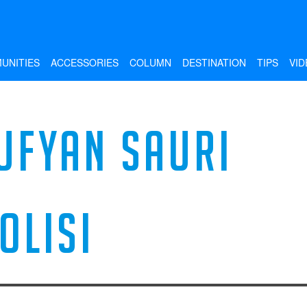
UNITIES
ACCESSORIES
COLUMN
DESTINATION
TIPS
VID
UFYAN SAURI
OLISI