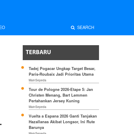
EO
SEARCH
TERBARU
Tadej Pogacar Ungkap Target Besar,
Paris-Roubaix Jadi Prioritas Utama
MainSepeda
Tour de Pologne 2026-Etape 5: Jan
Christen Menang, Bart Lemmen
Pertahankan Jersey Kuning
MainSepeda
Vuelta a Espana 2026 Ganti Tanjakan
Hazallanas Akibat Longsor, Ini Rute
Barunya
MainSepeda