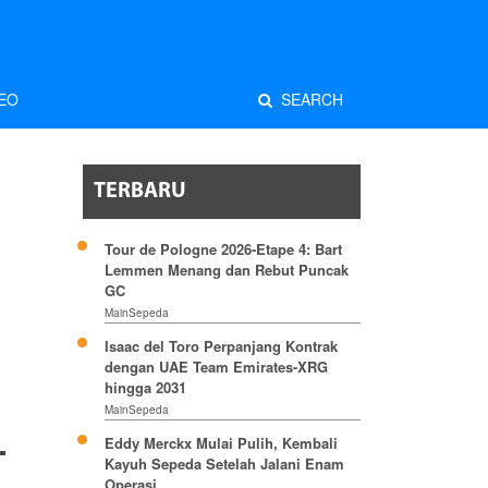
EO
SEARCH
TERBARU
Tour de Pologne 2026-Etape 4: Bart
Lemmen Menang dan Rebut Puncak
GC
MainSepeda
Isaac del Toro Perpanjang Kontrak
dengan UAE Team Emirates-XRG
hingga 2031
MainSepeda
Eddy Merckx Mulai Pulih, Kembali
Kayuh Sepeda Setelah Jalani Enam
Operasi