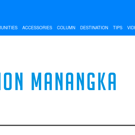
UNITIES
ACCESSORIES
COLUMN
DESTINATION
TIPS
VID
ION MANANGKA