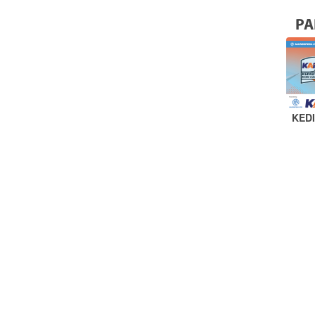
PA
KED