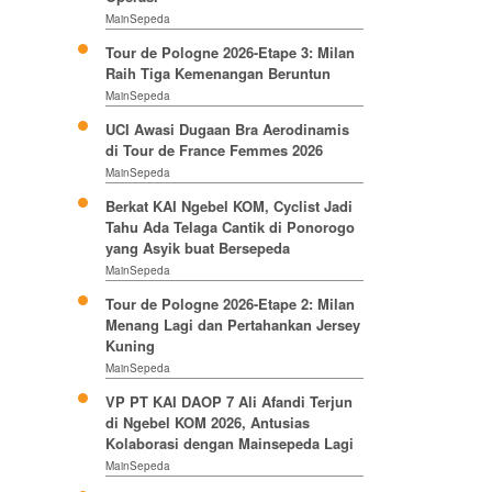
MainSepeda
Tour de Pologne 2026-Etape 3: Milan
Raih Tiga Kemenangan Beruntun
MainSepeda
UCI Awasi Dugaan Bra Aerodinamis
di Tour de France Femmes 2026
MainSepeda
Berkat KAI Ngebel KOM, Cyclist Jadi
Tahu Ada Telaga Cantik di Ponorogo
yang Asyik buat Bersepeda
MainSepeda
Tour de Pologne 2026-Etape 2: Milan
Menang Lagi dan Pertahankan Jersey
Kuning
MainSepeda
VP PT KAI DAOP 7 Ali Afandi Terjun
di Ngebel KOM 2026, Antusias
Kolaborasi dengan Mainsepeda Lagi
MainSepeda