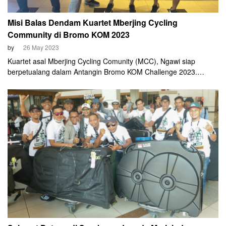
Misi Balas Dendam Kuartet Mberjing Cycling
Community di Bromo KOM 2023
by
26 May 2023
Kuartet asal Mberjing Cycling Comunity (MCC), Ngawi siap
berpetualang dalam Antangin Bromo KOM Challenge 2023.
Adalah Tri Hariyanto, Widiatmoko, Purwo Yuli Atmoko dan Dwi
Handoko yang akan menaklukan Puncak Wonokitri di Kabupaten
Pasuruan.