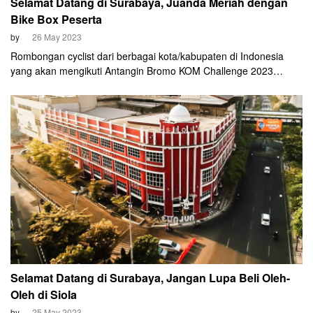
Selamat Datang di Surabaya, Juanda Meriah dengan
Bike Box Peserta
by
26 May 2023
Rombongan cyclist dari berbagai kota/kabupaten di Indonesia
yang akan mengikuti Antangin Bromo KOM Challenge 2023
berbondong-bondong terlihat membawa bike box keluar dari
tempat pengambilan bagasi Bandara Juanda. Mereka bahkan
sukses menarik perhatian para pengunjung di sana.
Selamat Datang di Surabaya, Jangan Lupa Beli Oleh-
Oleh di Siola
by
25 May 2023