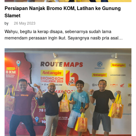
Persiapan Nanjak Bromo KOM, Latihan ke Gunung
Slamet
by
26 May 2023
Wahyu, begitu ia kerap disapa, sebenarnya sudah lama
memendam perasaan ingin ikut. Sayangnya nasib pria asal
Purwokerto tersebut tak pernah mujur saat war slot Bromo KOM
Challenge 2023.