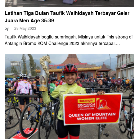
Latihan Tiga Bulan Taufik Walhidayah Terbayar Gelar
Juara Men Age 35-39
by
29 May 2023
Taufik Walhidayah begitu sumringah. Misinya untuk finis strong di
Antangin Bromo KOM Challenge 2023 akhirnya tercapai.
Pesepeda asal Lumajang itu sukses memegang gelar King of
Mountain pada kategori age 35-39. Ia mengaku perolehannya
tahun ini sudah sesuai target dan membuatnya siap kembali
tahun depan.