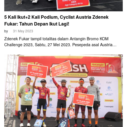
5 Kali Ikut+2 Kali Podium, Cyclist Austria Zdenek
Fukar: Tahun Depan Ikut Lagi!
by
31 May 2023
Zdenek Fukar tampil totalitas dalam Antangin Bromo KOM
Challenge 2023, Sabtu, 27 Mei 2023. Pesepeda asal Austria
tersebut sukses merebut posisi ketiga dalam kategori Men age
50-54. Event sepeda akbar yang baru saja digelar itu rupanya
menjadi kali kelima Zdenek berpetualang menaklukan Puncak
Wonokitri, Kabupaten Pasuruan.