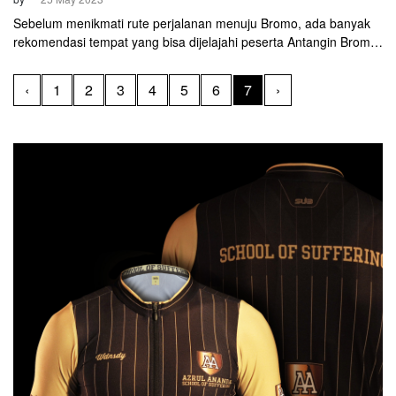
Sebelum menikmati rute perjalanan menuju Bromo, ada banyak
rekomendasi tempat yang bisa dijelajahi peserta Antangin Bromo
KOM Challenge 2023. Terutama bagi mereka yang belum pernah
menginjakkan kaki di Kota Pahlawan. Di antaranya, wisata perahu
‹
1
2
3
4
5
6
7
›
Kalimas dan wisata oleh-oleh khas di Surabaya Kriya Gallery.