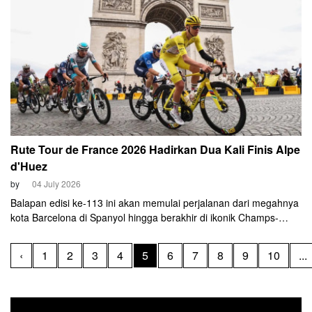
Rute Tour de France 2026 Hadirkan Dua Kali Finis Alpe
d'Huez
by
04 July 2026
Balapan edisi ke-113 ini akan memulai perjalanan dari megahnya
kota Barcelona di Spanyol hingga berakhir di ikonik Champs-
Elysees Paris.
‹
1
2
3
4
5
6
7
8
9
10
...