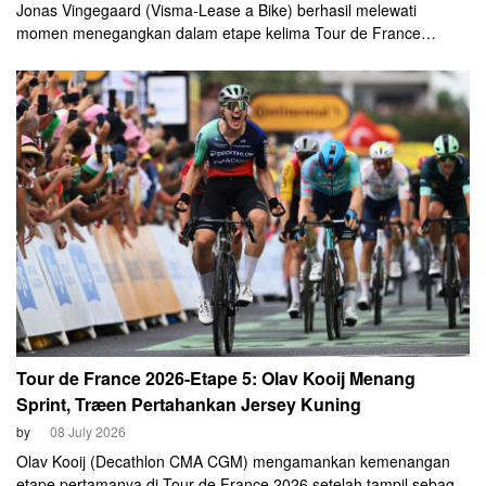
Jonas Vingegaard (Visma-Lease a Bike) berhasil melewati
momen menegangkan dalam etape kelima Tour de France
setelah selamat dari kecelakaan yang terjadi menjelang garis
finis, Rabu (8/7).
Tour de France 2026-Etape 5: Olav Kooij Menang
Sprint, Træen Pertahankan Jersey Kuning
by
08 July 2026
Olav Kooij (Decathlon CMA CGM) mengamankan kemenangan
etape pertamanya di Tour de France 2026 setelah tampil sebagai