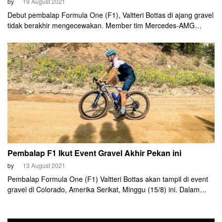
by
19 August 2021
Debut pembalap Formula One (F1), Valtteri Bottas di ajang gravel
tidak berakhir mengecewakan. Member tim Mercedes-AMG
Petronas ini ini berhasil naik podium di ajang SBT GRVL pekan
lalu.
Pembalap F1 Ikut Event Gravel Akhir Pekan ini
by
13 August 2021
Pembalap Formula One (F1) Valtteri Bottas akan tampil di event
gravel di Colorado, Amerika Serikat, Minggu (15/8) ini. Dalam
ajang bertajuk SBT GRVL itu, Bottas turun bersama kekasihnya,
yakni rider tim Canyon-SRAM, Tiffany Cromwell.