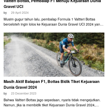
Valtteri Bottas, Pembalap F1 Menuju Kejuaraan Dunia
Gravel UCI
by
29 April 2024
Musim gugur tahun lalu, pembalap Formula 1 Valtteri Bottas
berceloteh ingin lolos ke Kejuaraan Dunia Gravel UCI 2024 yang
rencananya digelar di Belgia. Dan, beberapa bulan kemudian ia
mewujudkannya.
Masih Aktif Balapan F1, Bottas Bidik Tiket Kejuaraan
Dunia Gravel 2024
by
23 December 2023
Bahwa Valtteri Bottas jago sepedaan, nyaris tidak mengejutkan.
Namun, jika ia membidik tiket Kejuaraan Dunia Gravel 2024,