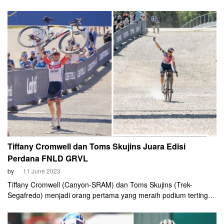
mungkin akan banyak yang heran. Pasa...
Tiffany Cromwell dan Toms Skujins Juara Edisi
Perdana FNLD GRVL
by
11 June 2023
Tiffany Cromwell (Canyon-SRAM) dan Toms Skujins (Trek-
Segafredo) menjadi orang pertama yang meraih podium tertinggi
FNLD GVRL 2023. Keduanya menjadi yang tercepat dalam race
yang berlangsung pada Sabtu (10/6) di Lahti, Finlandia itu.