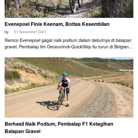
Evenepoel Finis Keenam, Bottas Kesembilan
by
01 November 2021
Remco Evenepoel gagal naik podium dalam debutnya di balapan
gravel. Pembalap tim Deceuninck-QuickStep itu turun di Belgian
Waffle Ride (BWR) yang digelar di Kansas, Amerika Serikat,
Minggu (31/10). Ia finis di peringkat enam dalam kategori "wafer".
Berhasil Naik Podium, Pembalap F1 Ketagihan
Balapan Gravel