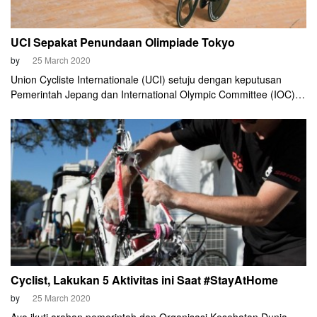
UCI Sepakat Penundaan Olimpiade Tokyo
by
25 March 2020
Union Cycliste Internationale (UCI) setuju dengan keputusan
Pemerintah Jepang dan International Olympic Committee (IOC)
untuk menunda Olimpiade 2020 hingga tahun depan. Multi-event
terbesar di dunia ini akan dilangsungkan di Tokyo pada musim
panas 2021.
Cyclist, Lakukan 5 Aktivitas ini Saat #StayAtHome
by
25 March 2020