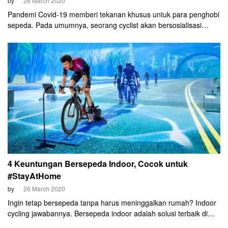
by
26 March 2020
Pandemi Covid-19 memberi tekanan khusus untuk para penghobi
sepeda. Pada umumnya, seorang cyclist akan bersosialisasi
dengan teman sehobi. Secara periodik mereka akan bertemu,
gowes bareng, dan biasanya berakhir dengan makan atau ngopi
bersama.
4 Keuntungan Bersepeda Indoor, Cocok untuk
#StayAtHome
by
26 March 2020
Ingin tetap bersepeda tanpa harus meninggalkan rumah? Indoor
cycling jawabannya. Bersepeda indoor adalah solusi terbaik di
tengah pandemi coronavirus seperti saat ini. Aktivitas ini sangat