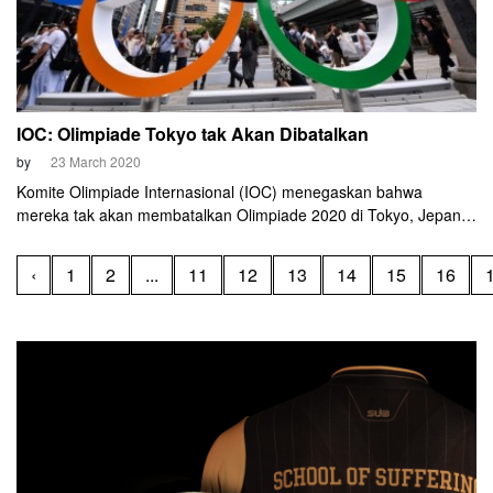
IOC: Olimpiade Tokyo tak Akan Dibatalkan
by
23 March 2020
Komite Olimpiade Internasional (IOC) menegaskan bahwa
mereka tak akan membatalkan Olimpiade 2020 di Tokyo, Jepang.
IOC akan bekerja sama dengan semua pihak yang terkait.
Mereka juga akan memantau perkembangan pandemi
‹
1
2
...
11
12
13
14
15
16
coronavirus dalam empat pekan ke depan.