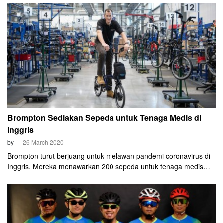
efektif untuk memutus rantai penyebaran virus yang berasal dari
Tiongkok tersebut.
Brompton Sediakan Sepeda untuk Tenaga Medis di
Inggris
by
26 March 2020
Brompton turut berjuang untuk melawan pandemi coronavirus di
Inggris. Mereka menawarkan 200 sepeda untuk tenaga medis
yang bekerja di National Health Service (NHS). Para petugas itu
hanya perlu membayar 1 GBP agar menjadi member, dan bisa
mengakses sepeda Brompton.