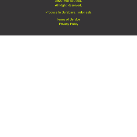
2023 Mainsepeda.
All Right Reserved.
Produce in Surabaya, Indonesia
Terms of Service
Privacy Policy