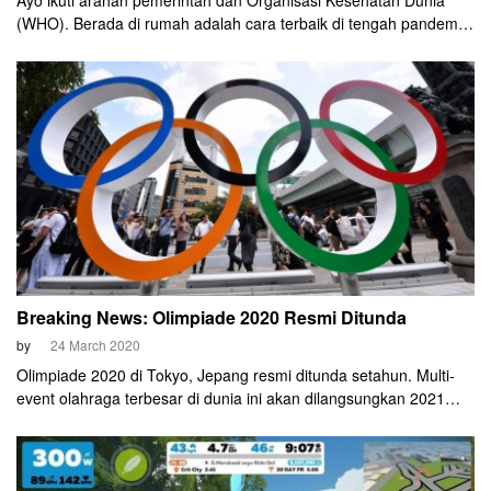
Ayo ikuti arahan pemerintah dan Organisasi Kesehatan Dunia
(WHO). Berada di rumah adalah cara terbaik di tengah pandemi
coronavirus seperti saat ini. Walaupun sedang mengisolasi diri,
bukan berarti Anda akan dijauhkan dengan segala kegiatan yang
berhubungan dengan bersepeda.
Breaking News: Olimpiade 2020 Resmi Ditunda
by
24 March 2020
Olimpiade 2020 di Tokyo, Jepang resmi ditunda setahun. Multi-
event olahraga terbesar di dunia ini akan dilangsungkan 2021
mendatang. Keputusan ini didapat setelah Presiden International
Olympic Committee (IOC), Thomas Bach mengadakan
telekonferensi dengan Perdana Menteri Jepang, Shinzo Abe,
Selasa (24/3).