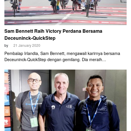
Sam Bennett Raih Victory Perdana Bersama
Deceuninck-QuickStep
by
21 January 2020
Pembalap Irlandia, Sam Bennett, mengawali karirnya bersama
Deceuninck-QuickStep dengan gemilang. Dia meraih
kemenangan sprint di Etape 1 Tour Down Under 2020, di
Tanunda, dekat Adelaide, Selasa (21/1). Benett menang adu
peluru di depan Jasper Philipsen (UAE Team Emirates) dan Erik
Baska (Bora-Hansgrohe).