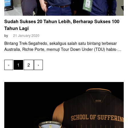
Sudah Sukses 20 Tahun Lebih, Berharap Sukses 100
Tahun Lagi
by
21 January 2020
Bintang Trek-Segafredo, sekaligus salah satu bintang terbesar
Australia, Richie Porte, memuji Tour Down Under (TDU) habis-
habisan. Dia menyebut lomba ini sebagai lomba dengan
penyelenggaraan terbaik di dunia, selain ajang-ajang grand tour
‹
1
2
›
seperti Tour de France. Dia tidak sendirian. Banyak pihak
beranggapan sama.