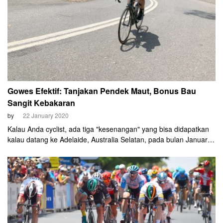
Gowes Efektif: Tanjakan Pendek Maut, Bonus Bau
Sangit Kebakaran
by
22 January 2020
Kalau Anda cyclist, ada tiga "kesenangan" yang bisa didapatkan
kalau datang ke Adelaide, Australia Selatan, pada bulan Januari.
Satu, menyaksikan lomba level WorldTour dan gampang bertemu
bintangnya. Dua, menikmati atmosfer dan pameran sepeda yang
sulit ditandingi. Dan ketiga, pengalaman gowes yang efektif luar
biasa.