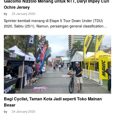
Giacomo Nizzolo Menang untuk NTT, Daryl Impey Curi
Ochre Jersey
by
25 January 2020
Sprinter kembali menang di Etape 5 Tour Down Under (TDU)
2020, Sabtu (25/1). Namun, persaingan general classification
(GC) kembali menjadi cerita utama. Menjanjikan pertarungan
seru di etape penutup, di tanjakan Willunga Hill, Minggu (26/1).
Bagi Cyclist, Taman Kota Jadi seperti Toko Mainan
Besar
by
24 January 2020