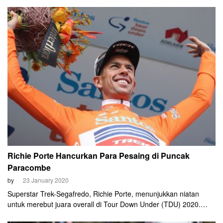
balap sepeda di Eropa, Tour Down Under (TDU) memberi
kesempatan langka: Bertemu langsung dengan para bintang
dunia untuk foto bersama dan berburu tanda tangan.
Richie Porte Hancurkan Para Pesaing di Puncak
Paracombe
by
23 January 2020
Superstar Trek-Segafredo, Richie Porte, menunjukkan niatan
untuk merebut juara overall di Tour Down Under (TDU) 2020.
Pembalap asal Tasmania, Australia, itu menghancurkan para