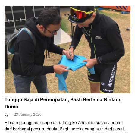
yang berlangsung 152,8 km dari Norwood menuju Murray Bridge.
Ewan mampu tampil tenang di km terakhir yang technical dan
berliku, lalu menang adu peluru melawan Sam Bennett
(Deceuninck-QuickStep).
Tunggu Saja di Perempatan, Pasti Bertemu Bintang
Dunia
by
23 January 2020
Ribuan penggemar sepeda datang ke Adelaide setiap Januari
dari berbagai penjuru dunia. Bagi mereka yang jauh dari pusat