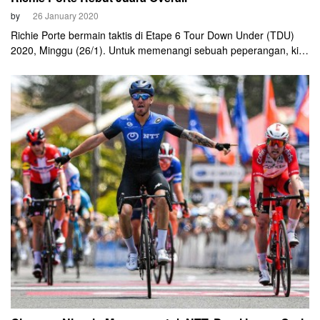
by
26 January 2020
Richie Porte bermain taktis di Etape 6 Tour Down Under (TDU)
2020, Minggu (26/1). Untuk memenangi sebuah peperangan, kita
tidak harus merebut semua pertempuran. Pada etape penutup
ini, bintang Trek-Segafredo itu rela finis kedua di garis finis.