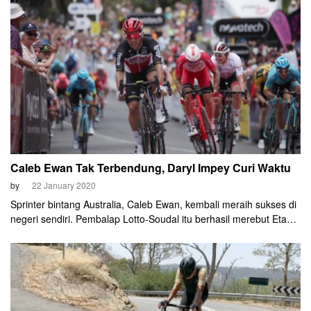
pesaingnya di etape menentukan, Etape 3 yang berakhir di
puncak tanjakan curam Paracombe.
Caleb Ewan Tak Terbendung, Daryl Impey Curi Waktu
by
22 January 2020
Sprinter bintang Australia, Caleb Ewan, kembali meraih sukses di
negeri sendiri. Pembalap Lotto-Soudal itu berhasil merebut Etape
2 Tour Down Under (TDU) 2020, Rabu (22/1). Dia sama sekali tak
terbendung, melejit tanpa lawan pada kilometer terakhir etape
135,8 km dari Woodside ke Stirling tersebut.