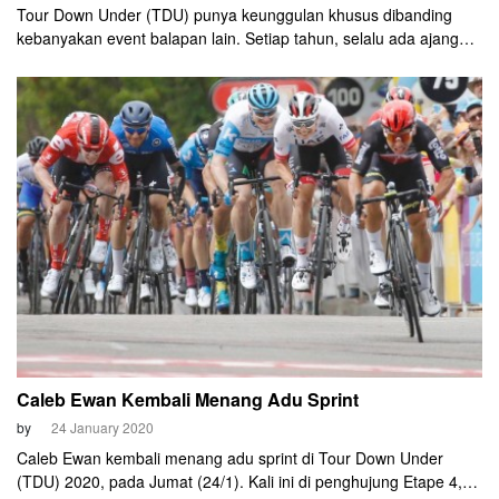
Tour Down Under (TDU) punya keunggulan khusus dibanding
kebanyakan event balapan lain. Setiap tahun, selalu ada ajang
festival/pameran besar diselenggarakan membarengi ajang
pembuka WorldTour tersebut. Taman kota di Adelaide pun
berubah jadi seperti "toko mainan besar" bagi para penghobi
sepeda!
Caleb Ewan Kembali Menang Adu Sprint
by
24 January 2020
Caleb Ewan kembali menang adu sprint di Tour Down Under
(TDU) 2020, pada Jumat (24/1). Kali ini di penghujung Etape 4,