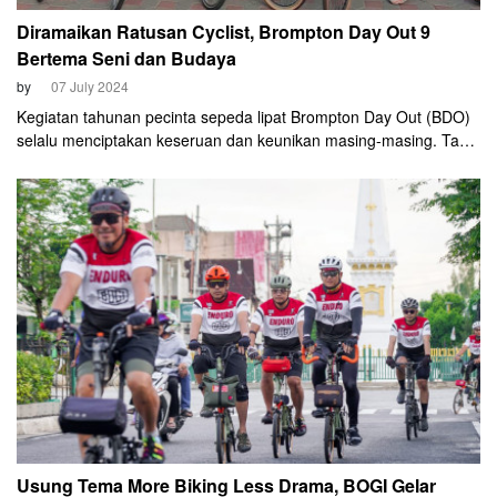
Diramaikan Ratusan Cyclist, Brompton Day Out 9
Bertema Seni dan Budaya
by
07 July 2024
Kegiatan tahunan pecinta sepeda lipat Brompton Day Out (BDO)
selalu menciptakan keseruan dan keunikan masing-masing. Tak
terkecuali pada BDO kesembilan yang digelar di Yogyakarta,
Minggu, 7 Juli 2024. Bertemakan Indonesia Art and Culture,
acara ini diikuti oleh 350 peserta dari seluruh Indonesia.
Usung Tema More Biking Less Drama, BOGI Gelar