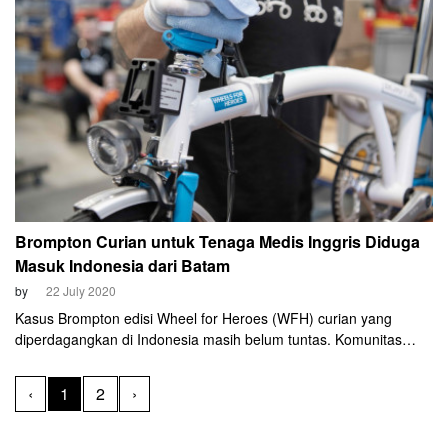
Brompton Curian untuk Tenaga Medis Inggris Diduga
Masuk Indonesia dari Batam
by
22 July 2020
Kasus Brompton edisi Wheel for Heroes (WFH) curian yang
diperdagangkan di Indonesia masih belum tuntas. Komunitas
Brompton Owner Group Indoensia (BOGI) masih menelusuri
perkara ini hingga ke akar-akarnya.
‹
1
2
›