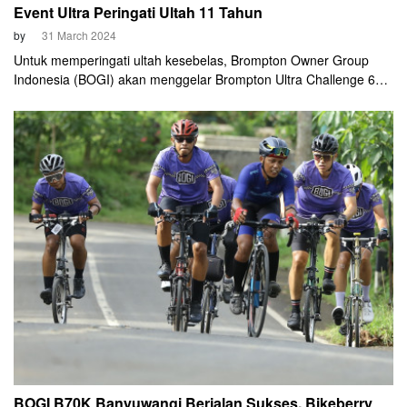
Event Ultra Peringati Ultah 11 Tahun
by
31 March 2024
Untuk memperingati ultah kesebelas, Brompton Owner Group
Indonesia (BOGI) akan menggelar Brompton Ultra Challenge 600
K pada 5-7 Juli 2024 nanti. Rencananya, ultra cycling event itu
akan start dari Bogor dan finis di Yogyakarta. Pihaknya sengaja
memilih ajang ultra yang sedang banyak digrandrungi para
cyclist.
BOGI B70K Banyuwangi Berjalan Sukses, Bikeberry