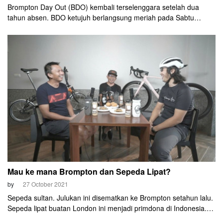
Brompton Day Out (BDO) kembali terselenggara setelah dua
tahun absen. BDO ketujuh berlangsung meriah pada Sabtu
(12/11) di Jakarta.
Mau ke mana Brompton dan Sepeda Lipat?
by
27 October 2021
Sepeda sultan. Julukan ini disematkan ke Brompton setahun lalu.
Sepeda lipat buatan London ini menjadi primdona di Indonesia.
Harganya melambung gila-gilaan. Hingga lima kali lipat dari harga