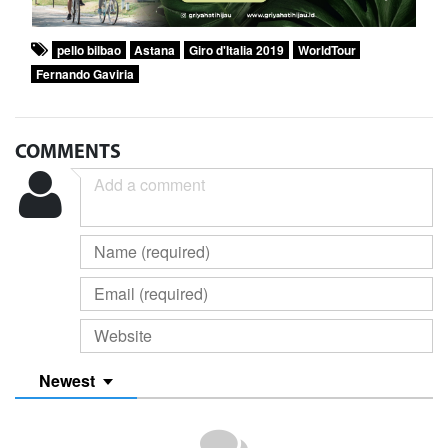
pello bilbao
Astana
Giro d'Italia 2019
WorldTour
Fernando Gaviria
COMMENTS
Newest