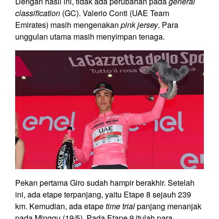
Dengan hasil ini, tidak ada perubahan pada
general
classification
(GC). Valerio Conti (UAE Team
Emirates) masih mengenakan
pink jersey
. Para
unggulan utama masih menyimpan tenaga.
Pekan pertama Giro sudah hampir berakhir. Setelah
ini, ada etape terpanjang, yaitu Etape 8 sejauh 239
km. Kemudian, ada etape
time trial
panjang menanjak
pada Minggu (19/5). Pada Etape 9 itulah para