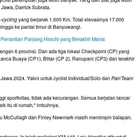
 Jawa, Darrick Subrata.
a-cycling
yang berjarak 1.500 Km. Total elevasinya 17.000
 hingga ke pantai timur di Banyuwangi.
 Penantian Panjang Hirschi yang Berakhir Manis
engan 6 provinsi. Dan ada tiga lokasi Checkpoint (CP) yang
Ranca Buaya (CP1), Blitar (CP 2), Ranupani (CP3) dan terakhir
Jawa 2024. Yakni untuk cyclist Individual/Solo dan
Pair/Team
i sportivitas, tidak ada kecurangan. Semua berjalan lancar
aik itu di rumah," imbuhnya.
ru McCullagh dan Finley Newmark masih memimpin balapan.
rdepan. Ia telah melintasi KM 148. Laju Handika dibuntuti