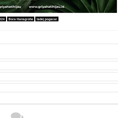
024
Bora Hansgrohe
tadej pogacar