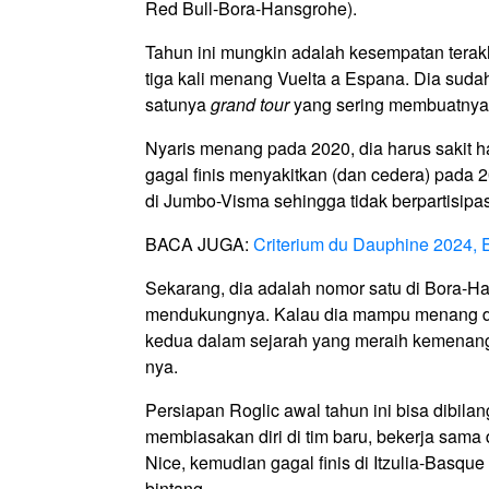
Red Bull-Bora-Hansgrohe).
Tahun ini mungkin adalah kesempatan terak
tiga kali menang Vuelta a Espana. Dia sudah
satunya
grand tour
yang sering membuatnya 
Nyaris menang pada 2020, dia harus sakit h
gagal finis menyakitkan (dan cedera) pada 
di Jumbo-Visma sehingga tidak berpartisipa
BACA JUGA:
Criterium du Dauphine 2024, E
Sekarang, dia adalah nomor satu di Bora-H
mendukungnya. Kalau dia mampu menang di P
kedua dalam sejarah yang meraih kemenanga
nya.
Persiapan Roglic awal tahun ini bisa dibilan
membiasakan diri di tim baru, bekerja sama
Nice, kemudian gagal finis di Itzulia-Basq
bintang.