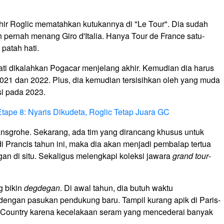
hir Roglic mematahkan kutukannya di "Le Tour". Dia sudah
 pernah menang Giro d'Italia. Hanya Tour de France satu-
patah hati.
ati dikalahkan Pogacar menjelang akhir. Kemudian dia harus
2021 dan 2022. Plus, dia kemudian tersisihkan oleh yang muda
si pada 2023.
tape 8: Nyaris Dikudeta, Roglic Tetap Juara GC
ansgrohe. Sekarang, ada tim yang dirancang khusus untuk
rancis tahun ini, maka dia akan menjadi pembalap tertua
n di situ. Sekaligus melengkapi koleksi jawara
grand tour
-
g bikin
degdegan
. Di awal tahun, dia butuh waktu
 dengan pasukan pendukung baru. Tampil kurang apik di Paris-
ue Country karena kecelakaan seram yang mencederai banyak