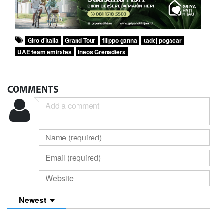
Giro d'Italia
Grand Tour
filippo ganna
tadej pogacar
UAE team emirates
Ineos Grenadiers
COMMENTS
Newest