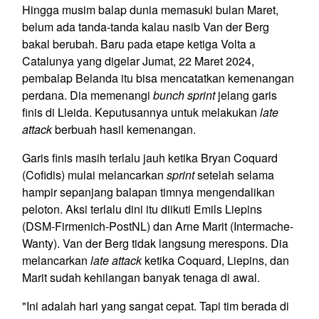
Hingga musim balap dunia memasuki bulan Maret,
belum ada tanda-tanda kalau nasib Van der Berg
bakal berubah. Baru pada etape ketiga Volta a
Catalunya yang digelar Jumat, 22 Maret 2024,
pembalap Belanda itu bisa mencatatkan kemenangan
perdana. Dia memenangi
bunch sprint
jelang garis
finis di Lleida. Keputusannya untuk melakukan
late
attack
berbuah hasil kemenangan.
Garis finis masih terlalu jauh ketika Bryan Coquard
(Cofidis) mulai melancarkan
sprint
setelah selama
hampir sepanjang balapan timnya mengendalikan
peloton. Aksi terlalu dini itu diikuti Emils Liepins
(DSM-Firmenich-PostNL) dan Arne Marit (Intermache-
Wanty). Van der Berg tidak langsung merespons. Dia
melancarkan
late attack
ketika Coquard, Liepins, dan
Marit sudah kehilangan banyak tenaga di awal.
"Ini adalah hari yang sangat cepat. Tapi tim berada di