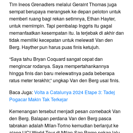
Tim Ineos Grenadiers melalui Geraint Thomas juga
sempat berupaya merangsek ke depan peloton untuk
memberi ruang bagi rekan setimnya, Ethan Hayter,
untuk memimpin. Tapi pembalap Inggris itu gagal
memanfaatkan kesempatan itu. Ia terjebak di akhir dan
tidak memiliki kecepatan untuk melewati Van den
Berg. Hayther pun harus puas finis ketujuh.
“Saya tahu Bryan Coquard sangat cepat dan
mengincar rodanya. Saya mempertahankannya
hingga finis dan baru melewatinya pada beberapa
ratus meter terakhir,” ungkap Van den Berg usai finis.
Baca Juga:
Volta a Catalunya 2024 Etape 3: Tadej
Pogacar Makin Tak Terkejar
Kemenangan tersebut menjadi pesan
comeback
Van
den Berg. Balapan perdana Van den Berg pasca
tabrakan adalah Milan-Torino kemudian berlanjut ke
ajang UCI World Tour di Milan-San Remo pekan lalu.