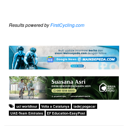
Results powered by
FirstCycling.com
uci worldtour
Volta a Catalunya
tadej pogacar
UAE-Team Emirates
EF Education-EasyPost