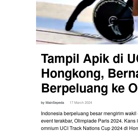
Tampil Apik di U
Hongkong, Berna
Berpeluang ke O
by MainSepeda
17 March 2024
Indonesia berpeluang besar mengirim wakil 
event terakbar, Olimpiade Paris 2024. Kans i
omnium UCI Track Nations Cup 2024 di Ho