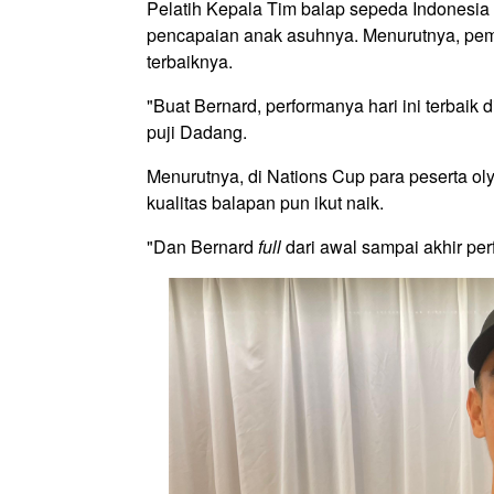
Pelatih Kepala Tim balap sepeda Indonesi
pencapaian anak asuhnya. Menurutnya, pem
terbaiknya.
"Buat Bernard, performanya hari ini terbaik 
puji Dadang.
Menurutnya, di Nations Cup para peserta ol
kualitas balapan pun ikut naik.
"Dan Bernard
full
dari awal sampai akhir pe