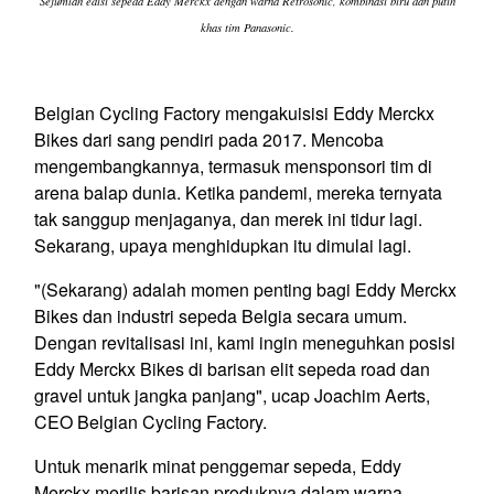
Sejumlah edisi sepeda Eddy Merckx dengan warna Retrosonic, kombinasi biru dan putih
khas tim Panasonic.
Belgian Cycling Factory mengakuisisi Eddy Merckx
Bikes dari sang pendiri pada 2017. Mencoba
mengembangkannya, termasuk mensponsori tim di
arena balap dunia. Ketika pandemi, mereka ternyata
tak sanggup menjaganya, dan merek ini tidur lagi.
Sekarang, upaya menghidupkan itu dimulai lagi.
"(Sekarang) adalah momen penting bagi Eddy Merckx
Bikes dan industri sepeda Belgia secara umum.
Dengan revitalisasi ini, kami ingin meneguhkan posisi
Eddy Merckx Bikes di barisan elit sepeda road dan
gravel untuk jangka panjang", ucap Joachim Aerts,
CEO Belgian Cycling Factory.
Untuk menarik minat penggemar sepeda, Eddy
Merckx merilis barisan produknya
dalam warna