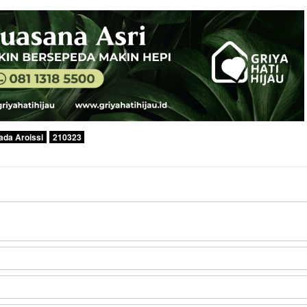
sada Aroissi
210323