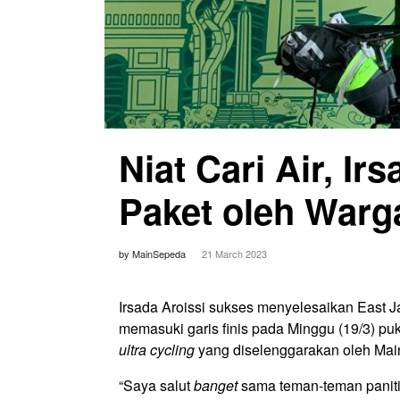
Niat Cari Air, Ir
Paket oleh Warg
by MainSepeda
21 March 2023
Irsada Aroissi sukses menyelesaikan East J
memasuki garis finis pada Minggu (19/3) pu
ultra cycling
yang diselenggarakan oleh Ma
“Saya salut
banget
sama teman-teman panitia