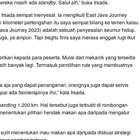
 mereka masih ada
standby
. Salut
sih
,” buka Irsada.
ta Irsada sempat menyesal. Ia mengikuti East Java Journey
i kilometer pertengahan itu saya sempat bilang ke temen kalau
 Java Journey 2023) adalah sebuah penyesalan seumur hidup.
ga, ya ampun. Tapi begitu finis saya merasa
enggak
rugi ikut
erikan kepada para peserta. Mulai dari mekanik yang tersedia
asih banyak lagi. Termasuk pemilihan rute yang membuatnya
a aja yang dapat penanganan, orangnya juga dapat servis
ai ada fisioterapinya
lho
,” kata Irsada.
anding 1.200 km. Hal tersebut juga terbukti di rombongan
n menentukan pilihan hendak makan apa daripada mengatur
h sulit menentukan mau makan apa daripada diskusi strategi
ngnya sembari tertawa.