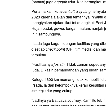
(panitia) juga
enggak
tidur. Kita berangkat,
Pertama kali ikut
event ultra cycling
, ternya
2023 karena ajakan dari temannya. “Waktu d
mengiyakan ajakan ikut ini (mengikuti East
Hujan badai, gowes tengah malam, nanjak ju
ini,” sambungnya.
Irsada juga kagum dengan fasilitas yang dib
disetiap
check point
(CP), tim medis, dan m
terpukau.
“Fasilitasnya
jos
sih
. Tidak cuman sepedany
juga. Dikasih pemandangan yang indah samp
Kategori 600 km memang tidak kompetitif dib
Irsada. Ia dan kelompoknya kerap kesulita
strategi tidur yang cukup.
“Jadinya ya Eat Java Journey. Kami itu lebi
soal target waktu pada hari besoknya,” tera