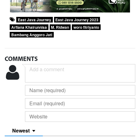
East Java Journey
East Java Journey 2023
Arfiana Khairunnisa
M. Ridwan
woro fitriyanto
Bambang Anggoro Jati
COMMENTS
Newest