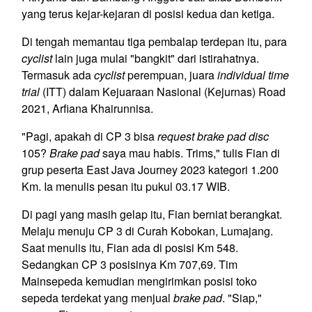
yang terus kejar-kejaran di posisi kedua dan ketiga.
Di tengah memantau tiga pembalap terdepan itu, para
cyclist
lain juga mulai "bangkit" dari istirahatnya.
Termasuk ada
cyclist
perempuan, juara
individual time
trial
(ITT) dalam Kejuaraan Nasional (Kejurnas) Road
2021, Arfiana Khairunnisa.
"Pagi, apakah di CP 3 bisa
request
brake pad disc
105?
Brake pad
saya mau habis. Trims," tulis Fian di
grup peserta East Java Journey 2023 kategori 1.200
Km. Ia menulis pesan itu pukul 03.17 WIB.
Di pagi yang masih gelap itu, Fian berniat berangkat.
Melaju menuju CP 3 di Curah Kobokan, Lumajang.
Saat menulis itu, Fian ada di posisi Km 548.
Sedangkan CP 3 posisinya Km 707,69. Tim
Mainsepeda kemudian mengirimkan posisi toko
sepeda terdekat yang menjual
brake pad
. "Siap,"