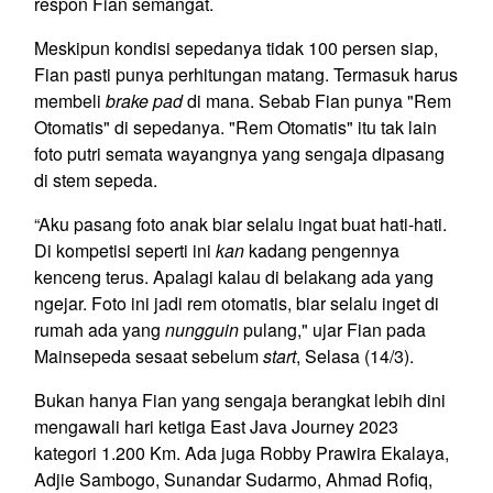
respon Fian semangat.
Meskipun kondisi sepedanya tidak 100 persen siap,
Fian pasti punya perhitungan matang. Termasuk harus
membeli
brake pad
di mana. Sebab Fian punya "Rem
Otomatis" di sepedanya. "Rem Otomatis" itu tak lain
foto putri semata wayangnya yang sengaja dipasang
di stem sepeda.
“Aku pasang foto anak biar selalu ingat buat hati-hati.
Di kompetisi seperti ini
kan
kadang pengennya
kenceng terus. Apalagi kalau di belakang ada yang
ngejar. Foto ini jadi rem otomatis, biar selalu inget di
rumah ada yang
nungguin
pulang," ujar Fian pada
Mainsepeda sesaat sebelum
start
, Selasa (14/3).
Bukan hanya Fian yang sengaja berangkat lebih dini
mengawali hari ketiga East Java Journey 2023
kategori 1.200 Km. Ada juga Robby Prawira Ekalaya,
Adjie Sambogo, Sunandar Sudarmo, Ahmad Rofiq,