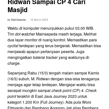
Ridwan Sampai CP 4 Cari
Masjid
by MainSepeda
16 March 2023
Waktu di komputer menunjukkan pukul 03.00 WIB.
Tim
dot watcher
Mainsepeda masih terjaga. Melihat
dua layar monitor di ruang kontrol. Memastikan para
cyclist
terdepan yang terus bergerak. Memastikan bisa
menjawab apapun pertanyaan peserta. Juga
mengingatkan baterai tracker yang waktunya di-
charge
.
Sepanjang Rabu (15/3) tengah malam sampai Kamis
(16/3) subuh, M. Ridwan dengan sisa-sisa tenaganya
menjaga agar tetap terdepan. Mengejar waktu bisa
secepat mungkin sampai
check point
(CP) 4.
Check
point
terakhir di East Java Journey 2023 untuk
kategori 1.200 Km (Full Journey). Ada pula Woro
Fitriyanto dan Bambang Anggoro Jati alias Bembenx