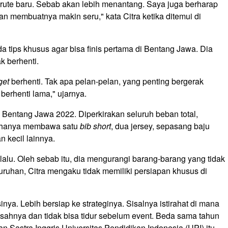
 rute baru. Sebab akan lebih menantang. Saya juga berharap
kan membuatnya makin seru," kata Citra ketika ditemui di
a tips khusus agar bisa finis pertama di Bentang Jawa. Dia
k berhenti.
get
berhenti. Tak apa pelan-pelan, yang penting bergerak
berhenti lama," ujarnya.
Bentang Jawa 2022. Diperkirakan seluruh beban total,
ra hanya membawa satu
bib short
, dua jersey, sepasang baju
 kecil lainnya.
lalu. Oleh sebab itu, dia mengurangi barang-barang yang tidak
ruhan, Citra mengaku tidak memiliki persiapan khusus di
inya. Lebih bersiap ke strateginya. Sisalnya istirahat di mana
sahnya dan tidak bisa tidur sebelum event. Beda sama tahun
usan Sastra Inggris Universitas Pendidikan Indonesia (UPI) itu.