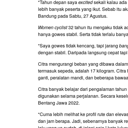
"Tahun depan saya
excited
sekali kalau ada
lebih banyak peserta yang ikut. Sebab itu a
Bandung pada Sabtu, 27 Agustus.
Women cyclist
32 tahun itu mengaku tidak ad
hanya gowes stabil. Serta tidak terlalu banya
"Saya gowes tidak kencang, tapi jarang
ban
dengan stabil. Daripada langsung cepat tapi 
Citra mengurangi beban yang dibawa dalam 
termasuk sepeda, adalah 17 kilogram. Cit
ganti, peralatan mandi, dan beberapa bawaan
Citra banyak belajar dari pengalaman tahun 
digunakan selama perjalanan. Secara keselu
Bentang Jawa 2022.
"Cuma lebih melihat ke profil rute dan elevas
dan jam berapa. Jadi, sebenarnya banyak re
lalu yang ya sudah, di jalani saja,” kata lul