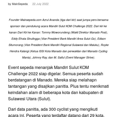
by MainSepeda
22 July 2022
Founder Mainsepeda.com Azrul Ananda (tiga dari kiri) saat jumpa pers bersama
sponsor dan pendukung acara Mandiri Sulut KOM Challenge 2022. Dari kiri ke
kanan Dari Kiri ke Kanan: Tommy Woworundeng (Wakil Direktur Manado Post),
Eddy Efrata Sinulingga (Vice President Bank Mandiri Area Sulut-Go), Edison
Situmorang (Vice President Bank Mandiri Regional Sulawesi dan Maluku), Royke
Hendra Kalangi (Ketua ISSI Kota Manado dan perwakilan dari Manado Cycling
Mania), Johnny Ray, dan M. Saiful (Event Manager Strive).
Event sepeda menanjak Mandiri Sulut KOM
Challenge 2022 siap digelar. Semua peserta sudah
berdatangan di Manado. Mereka siap melahapn
tantangan yang disajikan panitia. Plus tentu menikmati
keindahan alam di beberapa kota dan kabupaten di
Sulawesi Utara (Sulut).
Dari data panitia, ada 300 cyclist yang mengikuti
acara ini. Peserta yang terdaftar datang dari 29 kota,