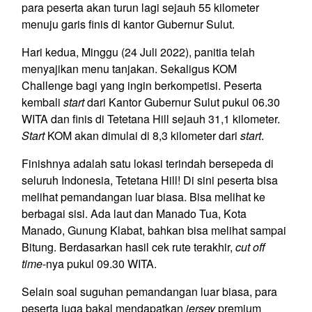
para peserta akan turun lagi sejauh 55 kilometer
menuju garis finis di kantor Gubernur Sulut.
Hari kedua, Minggu (24 Juli 2022), panitia telah
menyajikan menu tanjakan. Sekaligus KOM
Challenge bagi yang ingin berkompetisi. Peserta
kembali
start
dari Kantor Gubernur Sulut pukul 06.30
WITA dan finis di Tetetana Hill sejauh 31,1 kilometer.
Start
KOM akan dimulai di 8,3 kilometer dari
start
.
Finishnya adalah satu lokasi terindah bersepeda di
seluruh Indonesia, Tetetana Hill! Di sini peserta bisa
melihat pemandangan luar biasa. Bisa melihat ke
berbagai sisi. Ada laut dan Manado Tua, Kota
Manado, Gunung Klabat, bahkan bisa melihat sampai
Bitung. Berdasarkan hasil cek rute terakhir,
cut off
time
-nya pukul 09.30 WITA.
Selain soal suguhan pemandangan luar biasa, para
peserta juga bakal mendapatkan
jersey
premium