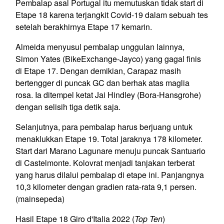
Pembalap asal Portugal itu memutuskan tidak start di
Etape 18 karena terjangkit Covid-19 dalam sebuah tes
setelah berakhirnya Etape 17 kemarin.
Almeida menyusul pembalap unggulan lainnya,
Simon Yates (BikeExchange-Jayco) yang gagal finis
di Etape 17. Dengan demikian, Carapaz masih
bertengger di puncak GC dan berhak atas maglia
rosa. Ia ditempel ketat Jai Hindley (Bora-Hansgrohe)
dengan selisih tiga detik saja.
Selanjutnya, para pembalap harus berjuang untuk
menaklukkan Etape 19. Total jaraknya 178 kilometer.
Start dari Marano Lagunare menuju puncak Santuario
di Castelmonte. Kolovrat menjadi tanjakan terberat
yang harus dilalui pembalap di etape ini. Panjangnya
10,3 kilometer dengan gradien rata-rata 9,1 persen.
(mainsepeda)
Hasil Etape 18 Giro d'Italia 2022 (
Top Ten
)