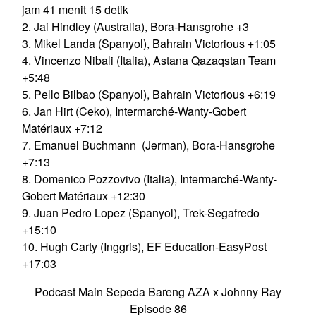
jam 41 menit 15 detik
2. Jai Hindley (Australia), Bora-Hansgrohe +3
3. Mikel Landa (Spanyol), Bahrain Victorious +1:05
4. Vincenzo Nibali (Italia), Astana Qazaqstan Team
+5:48
5. Pello Bilbao (Spanyol), Bahrain Victorious +6:19
6. Jan Hirt (Ceko), Intermarché-Wanty-Gobert
Matériaux +7:12
7. Emanuel Buchmann (Jerman), Bora-Hansgrohe
+7:13
8. Domenico Pozzovivo (Italia), Intermarché-Wanty-
Gobert Matériaux +12:30
9. Juan Pedro Lopez (Spanyol), Trek-Segafredo
+15:10
10. Hugh Carty (Inggris), EF Education-EasyPost
+17:03
Podcast Main Sepeda Bareng AZA x Johnny Ray
Episode 86