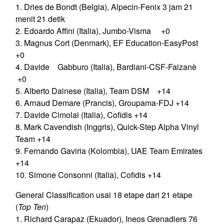
1. Dries de Bondt (Belgia), Alpecin-Fenix 3 jam 21
menit 21 detik
2. Edoardo Affini (Italia), Jumbo-Visma +0
3. Magnus Cort (Denmark), EF Education-EasyPost
+0
4. Davide Gabburo (Italia), Bardiani-CSF-Faizanè
+0
5. Alberto Dainese (Italia), Team DSM +14
6. Arnaud Demare (Prancis), Groupama-FDJ +14
7. Davide Cimolai (Italia), Cofidis +14
8. Mark Cavendish (Inggris), Quick-Step Alpha Vinyl
Team +14
9. Fernando Gaviria (Kolombia), UAE Team Emirates
+14
10. Simone Consonni (Italia), Cofidis +14
General Classification usai 18 etape dari 21 etape
(
Top Ten
)
1. Richard Carapaz (Ekuador), Ineos Grenadiers 76