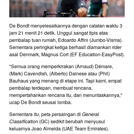
De Bondt menyelesaikannya dengan catatan waktu 3
jam 21 menit 21 detik. Unggul sangat tipis atas
pembalap tuan rumah, Edoardo Affini (Jumbo-Visma).
Sementara peringkat ketiga berhasil diamankan
rider
asal Denmark, Magnus Cort (EF Education-EasyPost).
"Semua orang memperkirakan (Arnaud) Démare,
(Mark) Cavendish, (Alberto) Dainese atau (Phil)
Bauhaus yang menang di etape ini. Tapi kami, empat
pembalap terdepan, membuat rencana,
mempertahankan rencana itu, dan menuntaskannya,"
ucap De Bondt seusai lomba.
Sementara itu, peta persaingan di
General
Classification
(GC) sedikit berubah menyusul
keluarnya Joao Almeida (UAE Team Emirates).