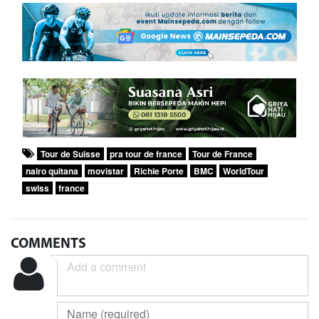
Tour de Suisse
pra tour de france
Tour de France
nairo quitana
movistar
Richie Porte
BMC
WorldTour
swiss
france
COMMENTS