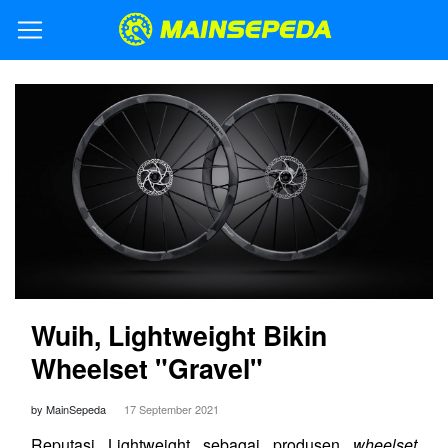
Wuih, Lightweight Bikin
Wheelset "Gravel"
by MainSepeda
17 September 2021
Reputasi Lightweight sebagai produsen
wheelset