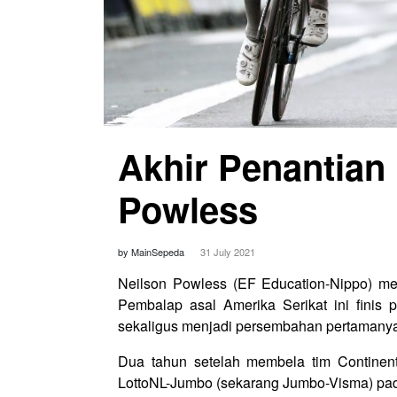
Akhir Penantian
Powless
by MainSepeda
31 July 2021
Neilson Powless (EF Education-Nippo) me
Pembalap asal Amerika Serikat ini finis
sekaligus menjadi persembahan pertamanya 
Dua tahun setelah membela tim Continen
LottoNL-Jumbo (sekarang Jumbo-Visma) pad