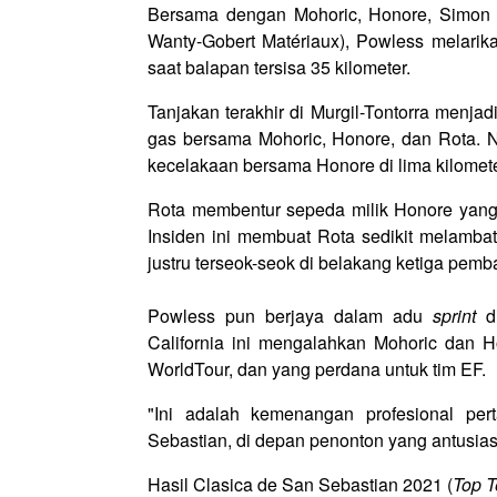
Bersama dengan Mohoric, Honore, Simon C
Wanty-Gobert Matériaux), Powless melarika
saat balapan tersisa 35 kilometer.
Tanjakan terakhir di Murgil-Tontorra menjad
gas bersama Mohoric, Honore, dan Rota. N
kecelakaan bersama Honore di lima kilome
Rota membentur sepeda milik Honore yang
Insiden ini membuat Rota sedikit melamba
justru terseok-seok di belakang ketiga pemba
Powless pun berjaya dalam adu
sprint
di
California ini mengalahkan Mohoric dan 
WorldTour, dan yang perdana untuk tim EF.
"Ini adalah kemenangan profesional p
Sebastian, di depan penonton yang antusias
Hasil Clasica de San Sebastian 2021 (
Top T