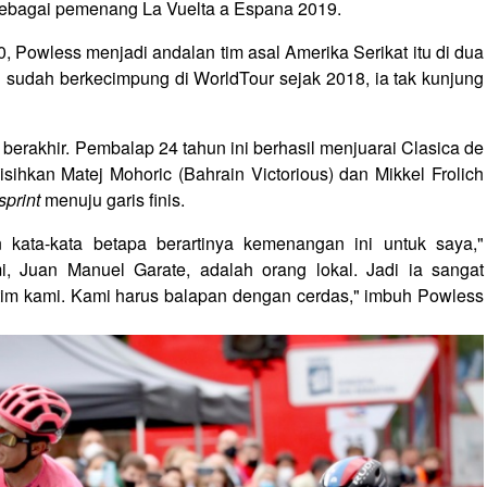
sebagai pemenang La Vuelta a Espana 2019.
 Powless menjadi andalan tim asal Amerika Serikat itu di dua
n sudah berkecimpung di WorldTour sejak 2018, ia tak kunjung
berakhir. Pembalap 24 tahun ini berhasil menjuarai Clasica de
sihkan Matej Mohoric (Bahrain Victorious) dan Mikkel Frolich
sprint
menuju garis finis.
kata-kata betapa berartinya kemenangan ini untuk saya,"
i, Juan Manuel Garate, adalah orang lokal. Jadi ia sangat
i tim kami. Kami harus balapan dengan cerdas," imbuh Powless