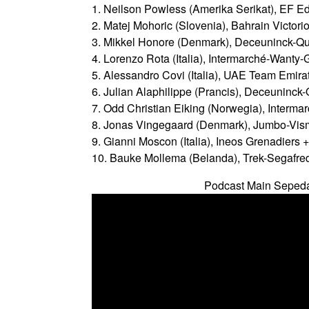
1. Neilson Powless (Amerika Serikat), EF Ed
2. Matej Mohoric (Slovenia), Bahrain Victori
3. Mikkel Honore (Denmark), Deceuninck-Q
4. Lorenzo Rota (Italia), Intermarché-Wanty
5. Alessandro Covi (Italia), UAE Team Emira
6. Julian Alaphilippe (Prancis), Deceuninck
7. Odd Christian Eiking (Norwegia), Interm
8. Jonas Vingegaard (Denmark), Jumbo-Vis
9. Gianni Moscon (Italia), Ineos Grenadiers 
10. Bauke Mollema (Belanda), Trek-Segafre
Podcast Main Seped