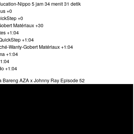
ucation-Nippo 5 jam 34 menit 31 detik
ous +0
uickStep +0
-Gobert Matériaux +30
tes +1:04
-QuickStep +1:04
arché-Wanty-Gobert Matériaux +1:04
ma +1:04
+1:04
do +1:04
a Bareng AZA x Johnny Ray Episode 52