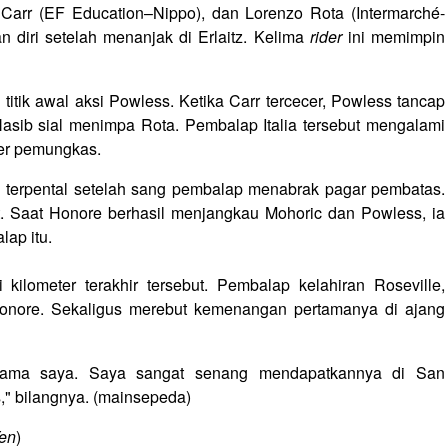
arr (EF Education–Nippo), dan Lorenzo Rota (Intermarché-
n diri setelah menanjak di Erlaitz. Kelima
rider
ini memimpin
i titik awal aksi Powless. Ketika Carr tercecer, Powless tancap
asib sial menimpa Rota. Pembalap Italia tersebut mengalami
ter pemungkas.
 terpental setelah sang pembalap menabrak pagar pembatas.
t. Saat Honore berhasil menjangkau Mohoric dan Powless, ia
lap itu.
 kilometer terakhir tersebut. Pembalap kelahiran Roseville,
Honore. Sekaligus merebut kemenangan pertamanya di ajang
ertama saya. Saya sangat senang mendapatkannya di San
," bilangnya. (mainsepeda)
en
)