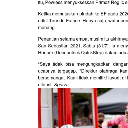
itu, Powless menyukseskan Primoz Roglic 
Ketika memutuskan pindah ke EF pada 2020,
edisi Tour de France. Hanya saja, walaupu
menang.
Penantian selama empat musim itu akhirnya 
San Sebastian 2021, Sabtu (31/7). Ia menyi
Honore (Deceuninck-QuickStep) dalam adu
"Saya tidak bisa mengungkapkan dengan 
ucapnya tergagap. "Direktur olahraga kam
bersemangat. Kami tidak memiliki favorit d
dilansir
Sporza
.