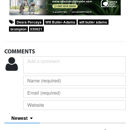
Desra Percaya
Will Butler-Adams
will butler adams
brompton
030621
COMMENTS
Newest