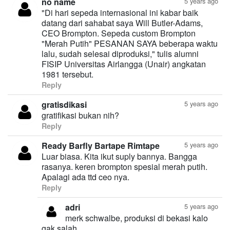
no name
5 years ago
"Di hari sepeda internasional ini kabar baik
datang dari sahabat saya Will Butler-Adams,
CEO Brompton. Sepeda custom Brompton
"Merah Putih" PESANAN SAYA beberapa waktu
lalu, sudah selesai diproduksi," tulis alumni
FISIP Universitas Airlangga (Unair) angkatan
1981 tersebut.
Reply
gratisdikasi
5 years ago
gratifikasi bukan nih?
Reply
Ready Barfly Bartape Rimtape
5 years ago
Luar biasa. Kita ikut suply bannya. Bangga
rasanya. keren brompton spesial merah putih.
Apalagi ada ttd ceo nya.
Reply
adri
5 years ago
merk schwalbe, produksi di bekasi kalo
gak salah