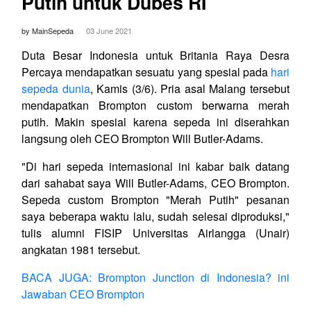
Putih untuk Dubes RI
by MainSepeda
03 June 2021
Duta Besar Indonesia untuk Britania Raya Desra
Percaya mendapatkan sesuatu yang spesial pada
hari
sepeda dunia
, Kamis (3/6). Pria asal Malang tersebut
mendapatkan Brompton custom berwarna merah
putih. Makin spesial karena sepeda ini diserahkan
langsung oleh CEO Brompton Will Butler-Adams.
"Di hari sepeda internasional ini kabar baik datang
dari sahabat saya Will Butler-Adams, CEO Brompton.
Sepeda custom Brompton "Merah Putih" pesanan
saya beberapa waktu lalu, sudah selesai diproduksi,"
tulis alumni FISIP Universitas Airlangga (Unair)
angkatan 1981 tersebut.
BACA JUGA: Brompton Junction di Indonesia? ini
Jawaban CEO Brompton