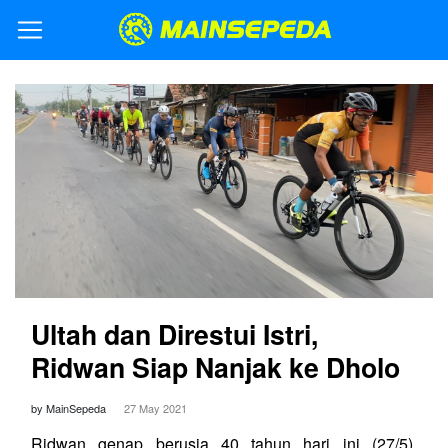
Ultah dan Direstui Istri,
Ridwan Siap Nanjak ke Dholo
by MainSepeda
27 May 2021
Ridwan genap berusia 40 tahun hari ini (27/5).