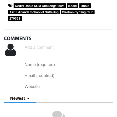
Kediri Dholo KOM Challenge 2021
Kediri
Dholo
Azrul Ananda School of Suffering
Cirebon Cycling Club
270521
COMMENTS
Newest