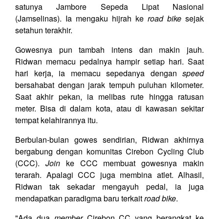
satunya Jambore Sepeda Lipat Nasional
(Jamselinas). Ia mengaku hijrah ke
road bike
sejak
setahun terakhir.
Gowesnya pun tambah intens dan makin jauh.
Ridwan memacu pedalnya hampir setiap hari. Saat
hari kerja, ia memacu sepedanya dengan
speed
bersahabat dengan jarak tempuh puluhan kilometer.
Saat akhir pekan, ia melibas rute hingga ratusan
meter. Bisa di dalam kota, atau di kawasan sekitar
tempat kelahirannya itu.
Berbulan-bulan gowes sendirian, Ridwan akhirnya
bergabung dengan komunitas Cirebon Cycling Club
(CCC).
Join
ke CCC membuat gowesnya makin
terarah. Apalagi CCC juga membina atlet. Alhasil,
Ridwan tak sekadar mengayuh pedal, ia juga
mendapatkan paradigma baru terkait
road bike
.
"Ada dua
member
Cirebon CC yang berangkat ke