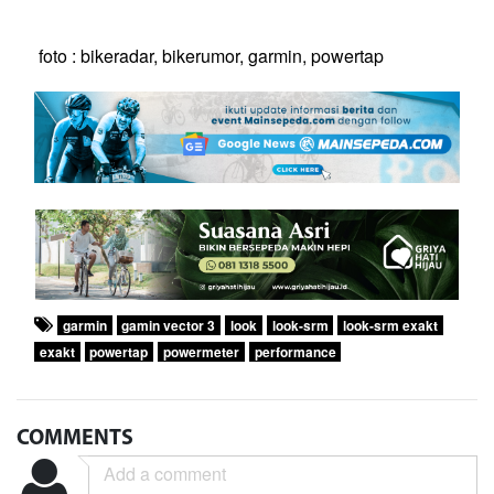
foto : bikeradar, bikerumor, garmin, powertap
garmin
gamin vector 3
look
look-srm
look-srm exakt
exakt
powertap
powermeter
performance
COMMENTS