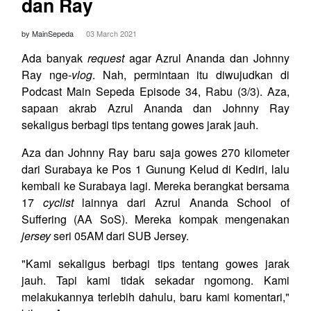
dan Ray
by MainSepeda
03 March 2021
Ada banyak
request
agar Azrul Ananda dan Johnny
Ray nge-
vlog
. Nah, permintaan itu diwujudkan di
Podcast Main Sepeda Episode 34, Rabu (3/3). Aza,
sapaan akrab Azrul Ananda dan Johnny Ray
sekaligus berbagi tips tentang gowes jarak jauh.
Aza dan Johnny Ray baru saja gowes 270 kilometer
dari Surabaya ke Pos 1 Gunung Kelud di Kediri, lalu
kembali ke Surabaya lagi. Mereka berangkat bersama
17
cyclist
lainnya dari Azrul Ananda School of
Suffering (AA SoS). Mereka kompak mengenakan
jersey
seri 05AM dari SUB Jersey.
"Kami sekaligus berbagi tips tentang gowes jarak
jauh. Tapi kami tidak sekadar ngomong. Kami
melakukannya terlebih dahulu, baru kami komentari,"