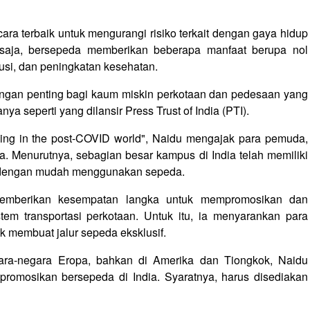
ra terbaik untuk mengurangi risiko terkait dengan gaya hidup
u saja, bersepeda memberikan beberapa manfaat berupa nol
usi, dan peningkatan kesehatan.
ungan penting bagi kaum miskin perkotaan dan pedesaan yang
nya seperti yang dilansir Press Trust of India (PTI).
ling in the post-COVID world", Naidu mengajak para pemuda,
. Menurutnya, sebagian besar kampus di India telah memiliki
t dengan mudah menggunakan sepeda.
memberikan kesempatan langka untuk mempromosikan dan
em transportasi perkotaan. Untuk itu, ia menyarankan para
 membuat jalur sepeda eksklusif.
gara-negara Eropa, bahkan di Amerika dan Tiongkok, Naidu
romosikan bersepeda di India. Syaratnya, harus disediakan