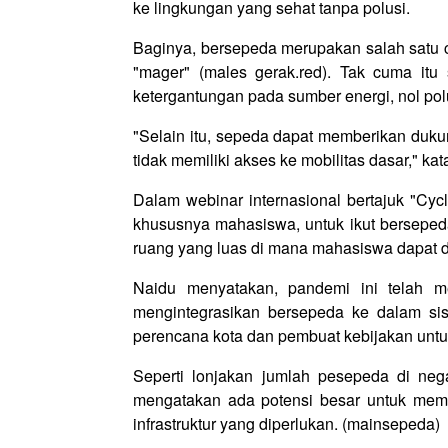
ke lingkungan yang sehat tanpa polusi.
Baginya, bersepeda merupakan salah satu ca
"mager" (males gerak.red). Tak cuma it
ketergantungan pada sumber energi, nol pol
"Selain itu, sepeda dapat memberikan duk
tidak memiliki akses ke mobilitas dasar," kata
Dalam webinar internasional bertajuk "Cyc
khususnya mahasiswa, untuk ikut bersepeda
ruang yang luas di mana mahasiswa dapa
Naidu menyatakan, pandemi ini telah 
mengintegrasikan bersepeda ke dalam sist
perencana kota dan pembuat kebijakan untuk
Seperti lonjakan jumlah pesepeda di ne
mengatakan ada potensi besar untuk memp
infrastruktur yang diperlukan. (mainsepeda)