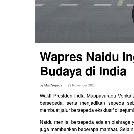
Wapres Naidu In
Budaya di India
by MainSepeda
29 November 2020
Wakil Presiden India Muppavarapu Venka
bersepeda, serta menjadikan sepeda se
membuat jalur bersepeda eksklusif di sejumla
Naidu menilai bersepeda adalah olahraga y
juga memberikan beberapa manfaat. Selai