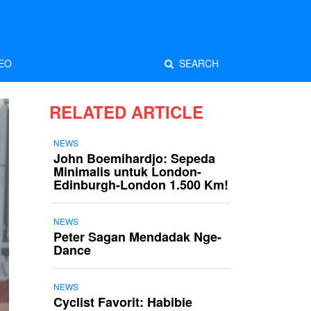
EO
SEARCH
RELATED ARTICLE
NEWS
John Boemihardjo: Sepeda
Minimalis untuk London-
Edinburgh-London 1.500 Km!
NEWS
Peter Sagan Mendadak Nge-
Dance
NEWS
Cyclist Favorit: Habibie